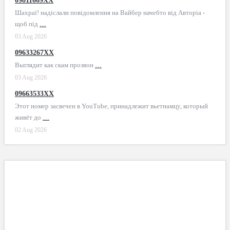
09811669XX
Шахраї! надіслали повідомлення на Вайбер начебто від Авторіа -
щоб під
…
03 Aug 2026
09633267XX
Выглядит как скам прозвон
…
03 Aug 2026
09663533XX
Этот номер засвечен в YouTube, принадлежит вьетнамцу, который
живёт до
…
02 Aug 2026