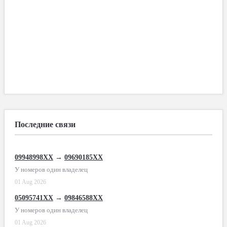
Последние связи
09948998XX
→
09690185XX
У номеров один владелец
01 Aug 2026
05095741XX
→
09846588XX
У номеров один владелец
01 Aug 2026