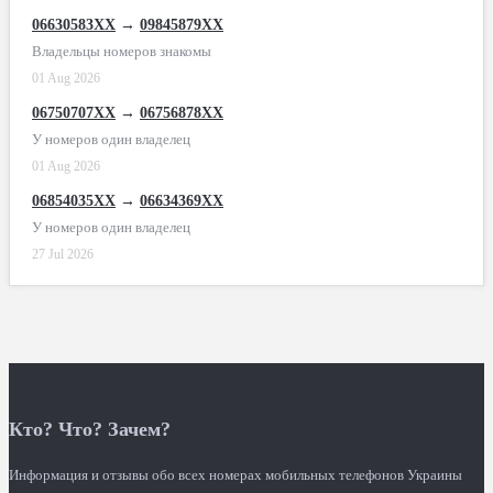
06630583XX
→
09845879XX
Владельцы номеров знакомы
01 Aug 2026
06750707XX
→
06756878XX
У номеров один владелец
01 Aug 2026
06854035XX
→
06634369XX
У номеров один владелец
27 Jul 2026
Кто? Что? Зачем?
Информация и отзывы обо всех номерах мобильных телефонов Украины