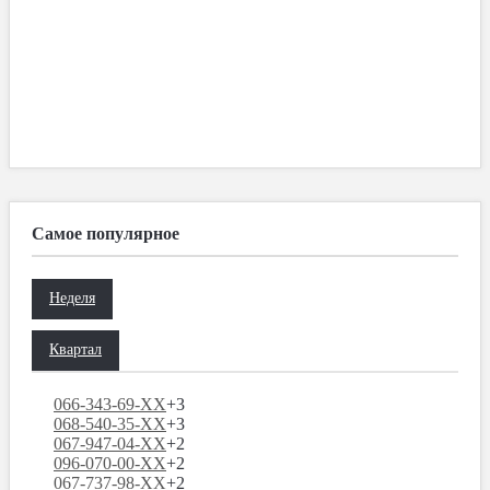
Самое популярное
Неделя
Квартал
066-343-69-XX
+3
068-540-35-XX
+3
067-947-04-XX
+2
096-070-00-XX
+2
067-737-98-XX
+2