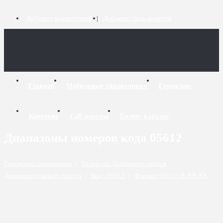
Добавить комментарий
Добавить связь номеров
Главная
Мобильные справочники
Городские
Короткие
Call-центры
Бизнес-каталог
Диапазоны номеров кода 05612
Городские справочники
/
Телефоны Днепропетровска и
Днепропетровской области
/
Код - 05612
/
Формат (05612) X-XX-XX