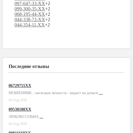
097-647-33-XX
+2
099-300-35-XX
+2
068-195-44-XX
+2
044-338-73-XX
+2
044-354-11-XX
+2
Последние отзывы
06729755XX
МОШЕННИК ; скользкая личность - кидает на деньги
…
04 Aug 2026
09538100XX
ЛЮБЛЮ СІЛЬНА
…
04 Aug 2026