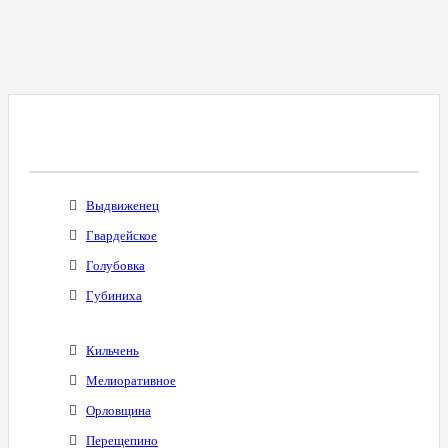
Все Города С Таким Же Междугородним
Кодом
Выдвиженец
Гвардейское
Голубовка
Губиниха
Кильчень
Мелиоративное
Орловщина
Перещепино