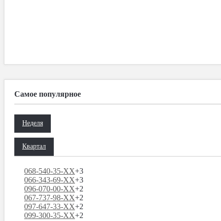
Самое популярное
Неделя
Квартал
068-540-35-XX
+3
066-343-69-XX
+3
096-070-00-XX
+2
067-737-98-XX
+2
097-647-33-XX
+2
099-300-35-XX
+2