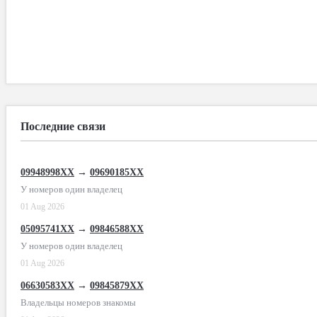
Последние связи
09948998XX
→
09690185XX
У номеров один владелец
01 Aug 2026
05095741XX
→
09846588XX
У номеров один владелец
01 Aug 2026
06630583XX
→
09845879XX
Владельцы номеров знакомы