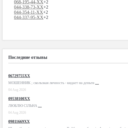
068-195-44-XX
+2
044-338-73-XX
+2
044-354-11-XX
+2
044-337-95-XX
+2
Последние отзывы
06729755XX
МОШЕННИК ; скользкая личность - кидает на деньги
…
04 Aug 2026
09538100XX
ЛЮБЛЮ СІЛЬНА
…
04 Aug 2026
09811669XX