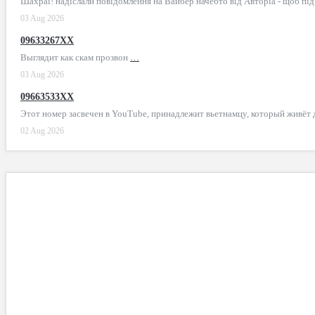
Шахраї! надіслали повідомлення на Вайбер начебто від Авторіа - щоб пі
03 Aug 2026
09633267XX
Выглядит как скам прозвон
…
03 Aug 2026
09663533XX
Этот номер засвечен в YouTube, принадлежит вьетнамцу, который живёт
02 Aug 2026