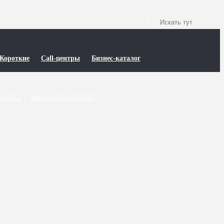
Короткие
Call-центры
Бизнес-каталог
- 05612
/
Формат 05612 XXXXX