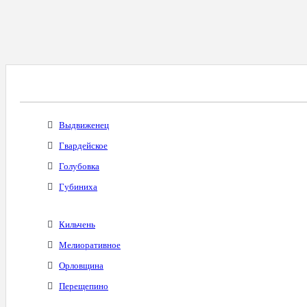
Все Города С Таким Же Междугородним Код
Выдвиженец
Гвардейское
Голубовка
Губиниха
Кильчень
Мелиоративное
Орловщина
Перещепино