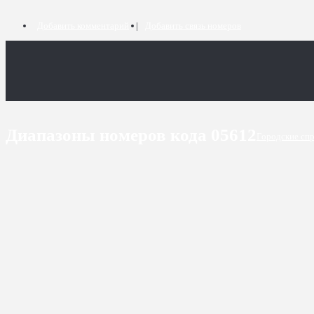
Добавить комментарий
Добавить связь номеров
Диапазоны номеров кода 05612
Городские сп