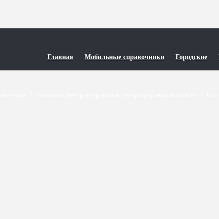
Главная
Мобильные справочники
Городские
равочники
/
Телефоны Днепропетровска и Днепропетровской области
/
Код 