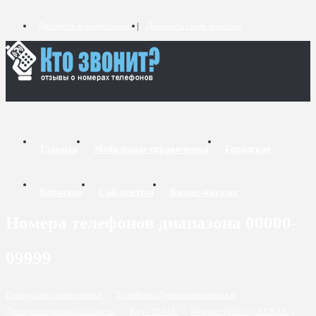
Добавить комментарий
Добавить связь номеров
Главная
Мобильные справочники
Городские
Короткие
Call-центры
Бизнес-каталог
Номера телефонов диапазона 00000-
09999
Городские справочники
/
Телефоны Днепропетровска и
Днепропетровской области
/
Код - 05616
/
Формат (05616) XXXXX
/