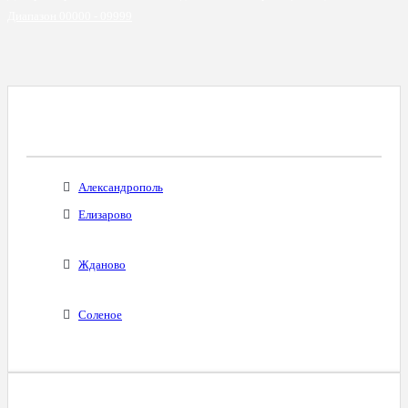
Диапазон 00000 - 09999
Все Города С Таким Же Междугородним
Кодом
Александрополь
Елизарово
Жданово
Соленое
Диапазоны Телефонных Номеров