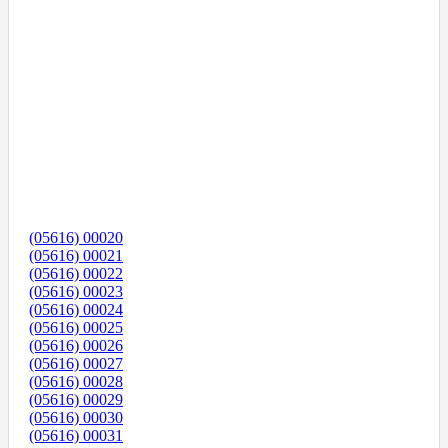
(05616) 00020
(05616) 00021
(05616) 00022
(05616) 00023
(05616) 00024
(05616) 00025
(05616) 00026
(05616) 00027
(05616) 00028
(05616) 00029
(05616) 00030
(05616) 00031