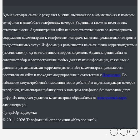
Администрация сайта не разделяет мнение, высказанное в комментариях к номерам
телефонов в нашей базе телефонных номеров Украины, а также не несет за них
ответственности. Администрация сайта не несет ответственности за достоверность
содержания комментариев к телефонным номерам, качества продаваемых товаров и
предоставляемых услуг. Информация размещается на сайте лично корреспондентами
(посетителями) под ответственность корреспондентов. Администрация сайта не
совершает сбор и распространение любых данных или информации, связанных с
данными, размещаемыми корреспондентами. Все комментарии присылаются
посетителями сайта и проходят модерирование в сответствии с
Правилами
. Во
избежание злоупотреблений и мошеннических действий в адрес владельцев номеров
телефонов, комментарии публикуются к номерам телефонов без последних двух
цифр. По вопросам удаления комментариев обращайтесь на
электронный адрес
администрации.
Футер.Юр поддержка
© 2011-2026 Телефонный справочник «Кто звонит?»