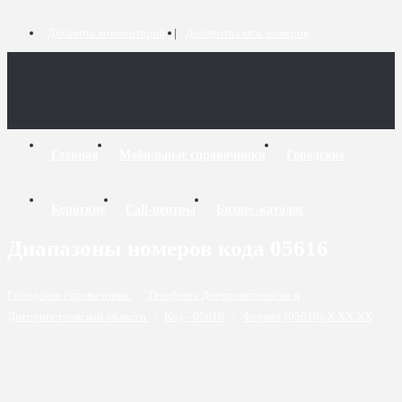
Добавить комментарий
Добавить связь номеров
Главная
Мобильные справочники
Городские
Короткие
Call-центры
Бизнес-каталог
Диапазоны номеров кода 05616
Городские справочники
/
Телефоны Днепропетровска и
Днепропетровской области
/
Код - 05616
/
Формат (05616)-X XX XX