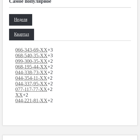
Самое популярное
Неделя
Квартал
066-343-69-XX
+3
068-540-35-XX
+3
099-300-35-XX
+2
068-195-44-XX
+2
044-338-73-XX
+2
044-354-11-XX
+2
044-337-95-XX
+2
077-117-77-XX
+2
XX
+2
044-221-81-XX
+2