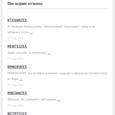
Последние отзывы
07331602XX
В. Валерия Викторовна - Мошенница! Заказывает товар и не
забирает посы
…
07 Aug 2026
09307152XX
Диме спасибо за перевозку
…
07 Aug 2026
09985918XX
09985918XX это телефон клиники - кидалы и аферисты стоматологи
из Харь
…
06 Aug 2026
09855602XX
Шахрай. Не довіряйте цій людині
…
05 Aug 2026
06729755XX