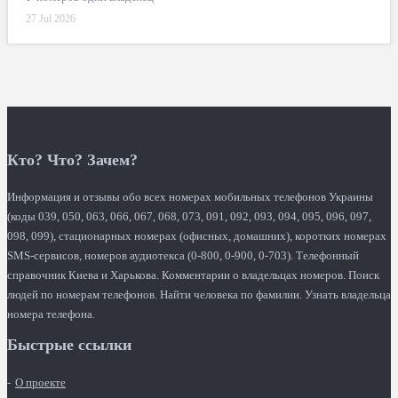
27 Jul 2026
Кто? Что? Зачем?
Информация и отзывы обо всех номерах мобильных телефонов Украины
(коды 039, 050, 063, 066, 067, 068, 073, 091, 092, 093, 094, 095, 096, 097,
098, 099), стационарных номерах (офисных, домашних), коротких номерах
SMS-сервисов, номеров аудиотекса (0-800, 0-900, 0-703). Телефонный
справочник Киева и Харькова. Комментарии о владельцах номеров. Поиск
людей по номерам телефонов. Найти человека по фамилии. Узнать владельца
номера телефона.
Быстрые ссылки
О проекте