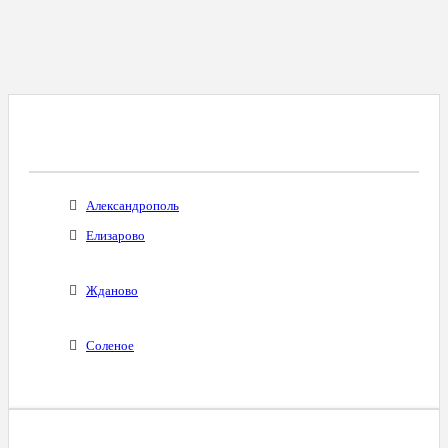
Все Города С Таким Же Междугородним
Кодом
Александрополь
Елизарово
Жданово
Соленое
Диапазоны Телефонных Номеров