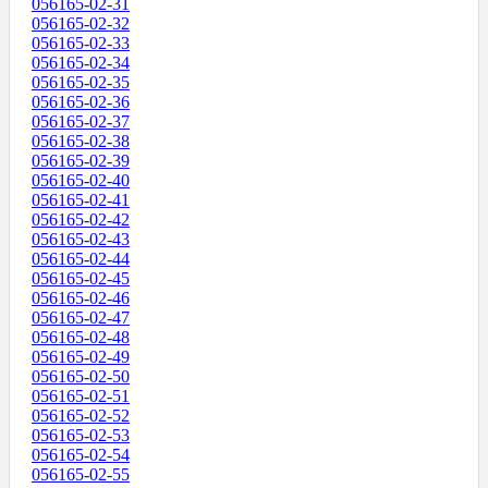
056165-02-31
056165-02-32
056165-02-33
056165-02-34
056165-02-35
056165-02-36
056165-02-37
056165-02-38
056165-02-39
056165-02-40
056165-02-41
056165-02-42
056165-02-43
056165-02-44
056165-02-45
056165-02-46
056165-02-47
056165-02-48
056165-02-49
056165-02-50
056165-02-51
056165-02-52
056165-02-53
056165-02-54
056165-02-55