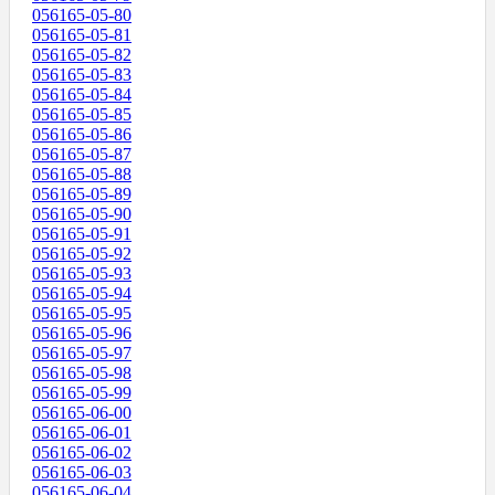
056165-05-80
056165-05-81
056165-05-82
056165-05-83
056165-05-84
056165-05-85
056165-05-86
056165-05-87
056165-05-88
056165-05-89
056165-05-90
056165-05-91
056165-05-92
056165-05-93
056165-05-94
056165-05-95
056165-05-96
056165-05-97
056165-05-98
056165-05-99
056165-06-00
056165-06-01
056165-06-02
056165-06-03
056165-06-04