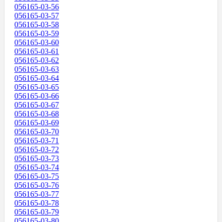
056165-03-56
056165-03-57
056165-03-58
056165-03-59
056165-03-60
056165-03-61
056165-03-62
056165-03-63
056165-03-64
056165-03-65
056165-03-66
056165-03-67
056165-03-68
056165-03-69
056165-03-70
056165-03-71
056165-03-72
056165-03-73
056165-03-74
056165-03-75
056165-03-76
056165-03-77
056165-03-78
056165-03-79
056165-03-80