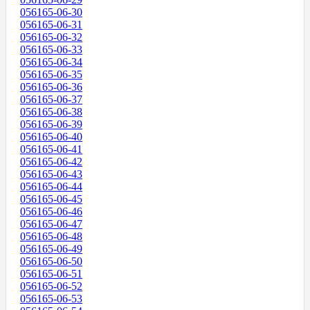
056165-06-30
056165-06-31
056165-06-32
056165-06-33
056165-06-34
056165-06-35
056165-06-36
056165-06-37
056165-06-38
056165-06-39
056165-06-40
056165-06-41
056165-06-42
056165-06-43
056165-06-44
056165-06-45
056165-06-46
056165-06-47
056165-06-48
056165-06-49
056165-06-50
056165-06-51
056165-06-52
056165-06-53