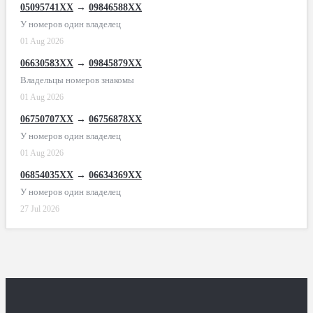
05095741XX
→
09846588XX
У номеров один владелец
01 Aug 2026
06630583XX
→
09845879XX
Владельцы номеров знакомы
01 Aug 2026
06750707XX
→
06756878XX
У номеров один владелец
01 Aug 2026
06854035XX
→
06634369XX
У номеров один владелец
27 Jul 2026