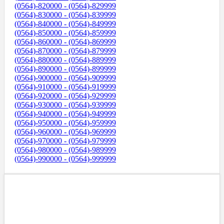
(0564)-820000 - (0564)-829999
(0564)-830000 - (0564)-839999
(0564)-840000 - (0564)-849999
(0564)-850000 - (0564)-859999
(0564)-860000 - (0564)-869999
(0564)-870000 - (0564)-879999
(0564)-880000 - (0564)-889999
(0564)-890000 - (0564)-899999
(0564)-900000 - (0564)-909999
(0564)-910000 - (0564)-919999
(0564)-920000 - (0564)-929999
(0564)-930000 - (0564)-939999
(0564)-940000 - (0564)-949999
(0564)-950000 - (0564)-959999
(0564)-960000 - (0564)-969999
(0564)-970000 - (0564)-979999
(0564)-980000 - (0564)-989999
(0564)-990000 - (0564)-999999