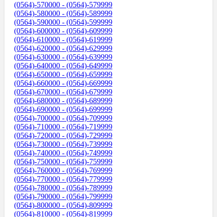
(0564)-570000 - (0564)-579999
(0564)-580000 - (0564)-589999
(0564)-590000 - (0564)-599999
(0564)-600000 - (0564)-609999
(0564)-610000 - (0564)-619999
(0564)-620000 - (0564)-629999
(0564)-630000 - (0564)-639999
(0564)-640000 - (0564)-649999
(0564)-650000 - (0564)-659999
(0564)-660000 - (0564)-669999
(0564)-670000 - (0564)-679999
(0564)-680000 - (0564)-689999
(0564)-690000 - (0564)-699999
(0564)-700000 - (0564)-709999
(0564)-710000 - (0564)-719999
(0564)-720000 - (0564)-729999
(0564)-730000 - (0564)-739999
(0564)-740000 - (0564)-749999
(0564)-750000 - (0564)-759999
(0564)-760000 - (0564)-769999
(0564)-770000 - (0564)-779999
(0564)-780000 - (0564)-789999
(0564)-790000 - (0564)-799999
(0564)-800000 - (0564)-809999
(0564)-810000 - (0564)-819999