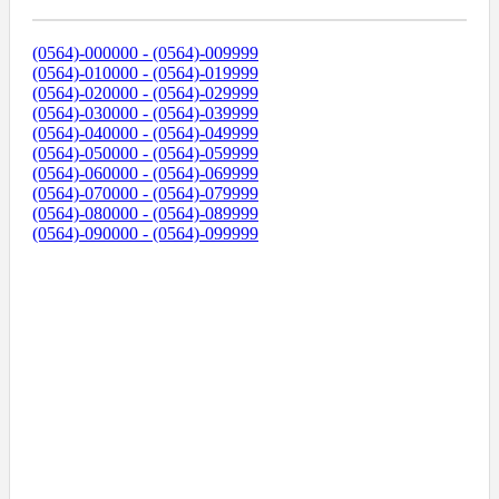
(0564)-000000 - (0564)-009999
(0564)-010000 - (0564)-019999
(0564)-020000 - (0564)-029999
(0564)-030000 - (0564)-039999
(0564)-040000 - (0564)-049999
(0564)-050000 - (0564)-059999
(0564)-060000 - (0564)-069999
(0564)-070000 - (0564)-079999
(0564)-080000 - (0564)-089999
(0564)-090000 - (0564)-099999