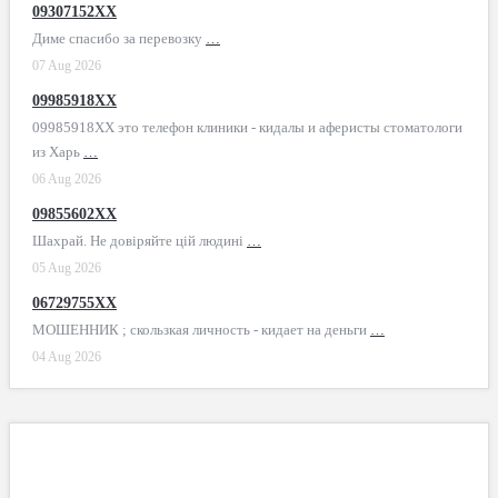
09307152XX
Диме спасибо за перевозку
…
07 Aug 2026
09985918XX
09985918XX это телефон клиники - кидалы и аферисты стоматологи
из Харь
…
06 Aug 2026
09855602XX
Шахрай. Не довіряйте цій людині
…
05 Aug 2026
06729755XX
МОШЕННИК ; скользкая личность - кидает на деньги
…
04 Aug 2026