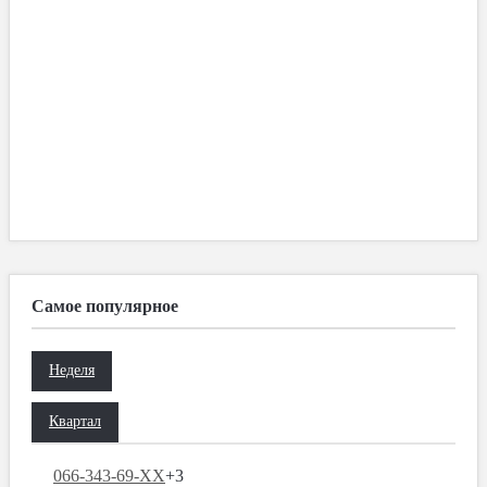
Самое популярное
Неделя
Квартал
066-343-69-XX
+3