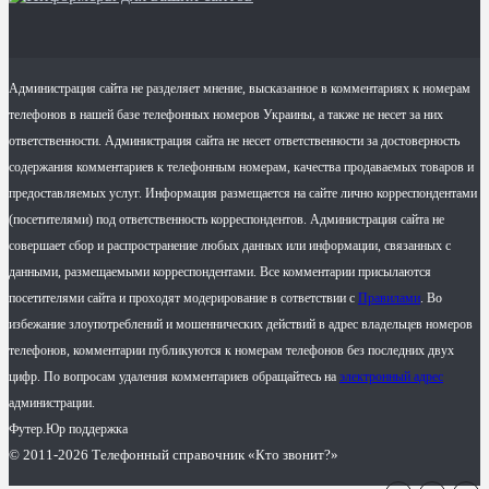
Администрация сайта не разделяет мнение, высказанное в комментариях к номерам
телефонов в нашей базе телефонных номеров Украины, а также не несет за них
ответственности. Администрация сайта не несет ответственности за достоверность
содержания комментариев к телефонным номерам, качества продаваемых товаров и
предоставляемых услуг. Информация размещается на сайте лично корреспондентами
(посетителями) под ответственность корреспондентов. Администрация сайта не
совершает сбор и распространение любых данных или информации, связанных с
данными, размещаемыми корреспондентами. Все комментарии присылаются
посетителями сайта и проходят модерирование в сответствии с
Правилами
. Во
избежание злоупотреблений и мошеннических действий в адрес владельцев номеров
телефонов, комментарии публикуются к номерам телефонов без последних двух
цифр. По вопросам удаления комментариев обращайтесь на
электронный адрес
администрации.
Футер.Юр поддержка
© 2011-2026 Телефонный справочник «Кто звонит?»