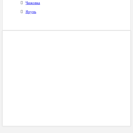
Чижовка
Ярунь