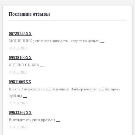
Последние отзывы
06729755XX
МОШЕННИК ; скользкая личность - кидает на деньги
…
04 Aug 2026
09538100XX
ЛЮБЛЮ СІЛЬНА
…
04 Aug 2026
09811669XX
Шахраї! надіслали повідомлення на Вайбер начебто від Авторіа -
щоб під
…
03 Aug 2026
09633267XX
Выглядит как скам прозвон
…
03 Aug 2026