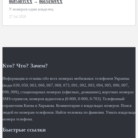
06854035XX
→
06634369XX
У номеров один владелец
27 Jul 2026
Кто? Что? Зачем?
Информация и отзывы обо всех номерах мобильных телефонов Украины
(коды 039, 050, 063, 066, 067, 068, 073, 091, 092, 093, 094, 095, 096, 097,
098, 099), стационарных номерах (офисных, домашних), коротких номерах
SMS-сервисов, номеров аудиотекса (0-800, 0-900, 0-703). Телефонный
справочник Киева и Харькова. Комментарии о владельцах номеров. Поиск
людей по номерам телефонов. Найти человека по фамилии. Узнать владельца
номера телефона.
Быстрые ссылки