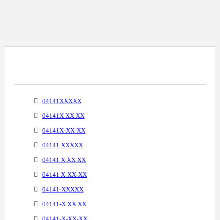
Варианты Написания Телефонных
Номеров
04141XXXXX
04141X XX XX
04141X-XX-XX
04141 XXXXX
04141 X XX XX
04141 X-XX-XX
04141-XXXXX
04141-X XX XX
04141-X-XX-XX