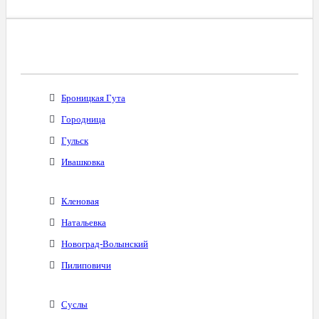
Все Города С Таким Же Междугородним
Кодом
Броницкая Гута
Городница
Гульск
Ивашковка
Кленовая
Натальевка
Новоград-Волынский
Пилиповичи
Суслы