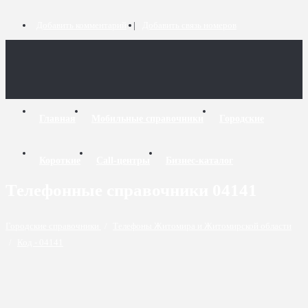
Добавить комментарий
Добавить связь номеров
Главная
Мобильные справочники
Городские
Короткие
Call-центры
Бизнес-каталог
Телефонные справочники 04141
Городские справочники
/
Телефоны Житомира и Житомирской области
/
Код - 04141