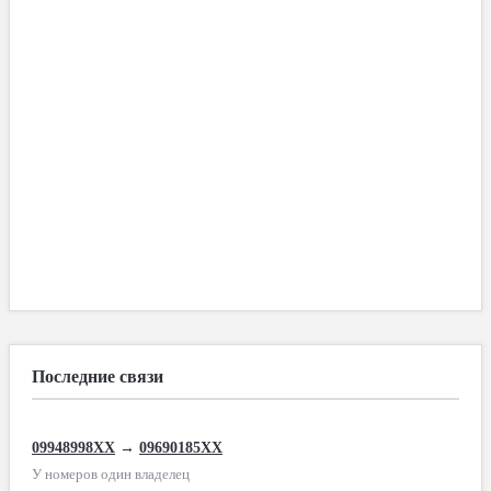
Последние связи
09948998XX
→
09690185XX
У номеров один владелец