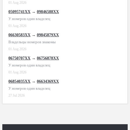
01 Aug 2026
05095741XX
→
09846588XX
У номеров один владелец
01 Aug 2026
06630583XX
→
09845879XX
Владельцы номеров знакомы
01 Aug 2026
06750707XX
→
06756878XX
У номеров один владелец
01 Aug 2026
06854035XX
→
06634369XX
У номеров один владелец
27 Jul 2026