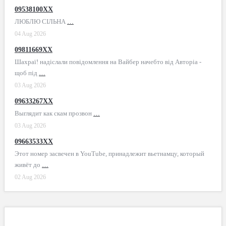
09538100XX
ЛЮБЛЮ СІЛЬНА
…
04 Aug 2026
09811669XX
Шахраї! надіслали повідомлення на Вайбер начебто від Авторіа -
щоб під
…
03 Aug 2026
09633267XX
Выглядит как скам прозвон
…
03 Aug 2026
09663533XX
Этот номер засвечен в YouTube, принадлежит вьетнамцу, который
живёт до
…
02 Aug 2026