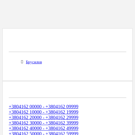
Все Города С Таким Же Междугородним
Кодом
Брусилов
Диапазоны Телефонных Номеров
+3804162 00000 - +3804162 09999
+3804162 10000 - +3804162 19999
+3804162 20000 - +3804162 29999
+3804162 30000 - +3804162 39999
+3804162 40000 - +3804162 49999
+3804162 50000 - +3804162 59999