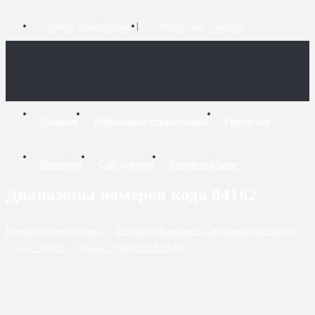
Добавить комментарий
Добавить связь номеров
Главная
Мобильные справочники
Городские
Короткие
Call-центры
Бизнес-каталог
Диапазоны номеров кода 04162
Городские справочники
/
Телефоны Житомира и Житомирской области
/
Код - 04162
/
Формат +3804162 XXXXX