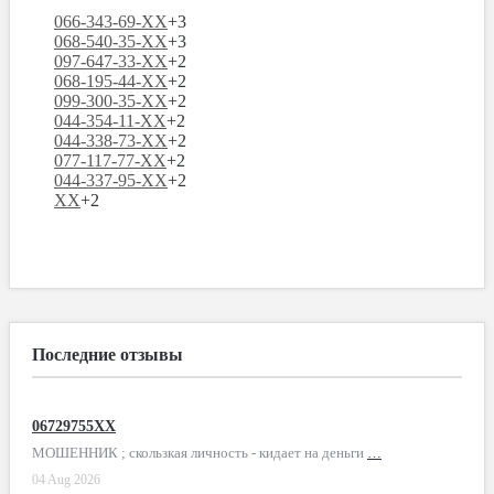
066-343-69-XX
+3
068-540-35-XX
+3
097-647-33-XX
+2
068-195-44-XX
+2
099-300-35-XX
+2
044-354-11-XX
+2
044-338-73-XX
+2
077-117-77-XX
+2
044-337-95-XX
+2
XX
+2
Последние отзывы
06729755XX
МОШЕННИК ; скользкая личность - кидает на деньги
…
04 Aug 2026