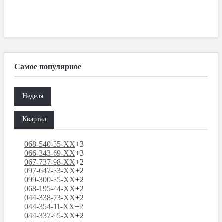
Самое популярное
Неделя
Квартал
068-540-35-XX
+3
066-343-69-XX
+3
067-737-98-XX
+2
097-647-33-XX
+2
099-300-35-XX
+2
068-195-44-XX
+2
044-338-73-XX
+2
044-354-11-XX
+2
044-337-95-XX
+2