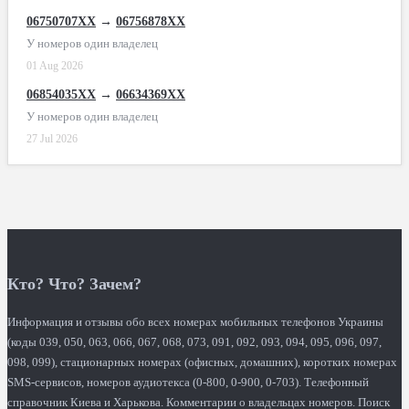
06750707XX
→
06756878XX
У номеров один владелец
01 Aug 2026
06854035XX
→
06634369XX
У номеров один владелец
27 Jul 2026
Кто? Что? Зачем?
Информация и отзывы обо всех номерах мобильных телефонов Украины
(коды 039, 050, 063, 066, 067, 068, 073, 091, 092, 093, 094, 095, 096, 097,
098, 099), стационарных номерах (офисных, домашних), коротких номерах
SMS-сервисов, номеров аудиотекса (0-800, 0-900, 0-703). Телефонный
справочник Киева и Харькова. Комментарии о владельцах номеров. Поиск