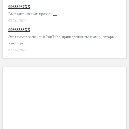
09633267XX
Выглядит как скам прозвон
…
03 Aug 2026
09663533XX
Этот номер засвечен в YouTube, принадлежит вьетнамцу, который
живёт до
…
02 Aug 2026