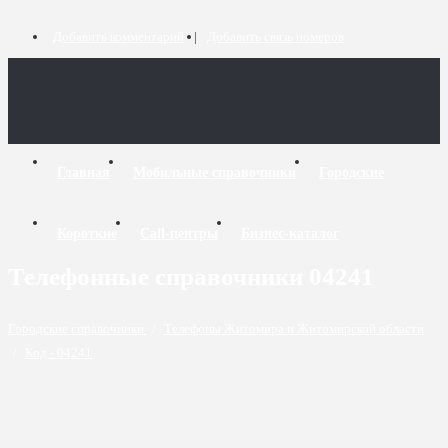
Добавить комментарий
Добавить связь номеров
Главная
Мобильные справочники
Городские
Короткие
Call-центры
Бизнес-каталог
Телефонные справочники 04241
Городские справочники
/
Телефоны Житомира и Житомирской области
/
Код - 04241