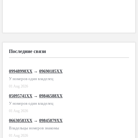
Последние связи
09948998XX
→
09690185XX
У номеров один владелец
01 Aug 2026
05095741XX
→
09846588XX
У номеров один владелец
01 Aug 2026
06630583XX
→
09845879XX
Владельцы номеров знакомы
01 Aug 2026