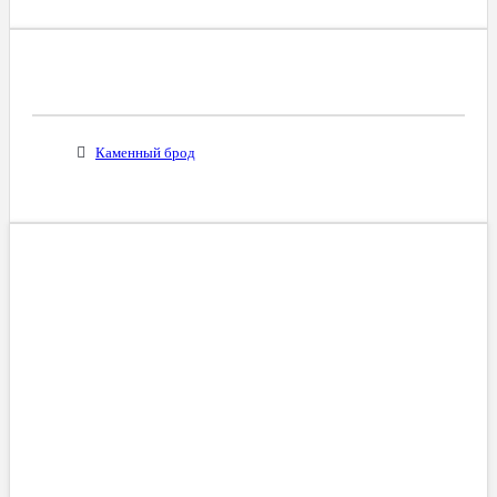
Все Города С Таким Же Междугородним
Кодом
Каменный брод