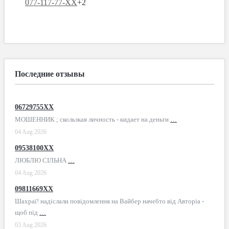
077-117-77-XX
+2
Последние отзывы
06729755XX
МОШЕННИК ; скользкая личность - кидает на деньги
…
04 Aug 2026
09538100XX
ЛЮБЛЮ СІЛЬНА
…
04 Aug 2026
09811669XX
Шахраї! надіслали повідомлення на Вайбер начебто від Авторіа -
щоб під
…
03 Aug 2026