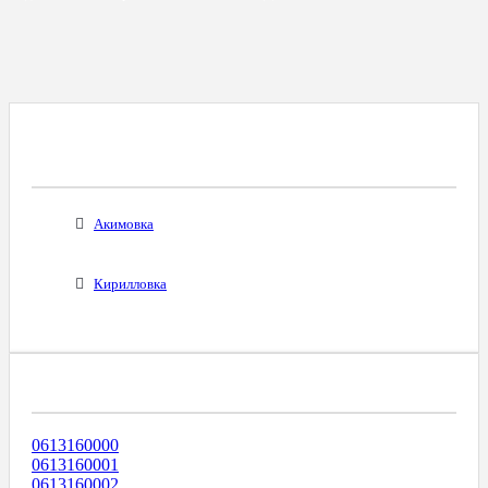
Все Города С Таким Же Междугородним
Кодом
Акимовка
Кирилловка
Диапазоны Телефонных Номеров
0613160000
0613160001
0613160002