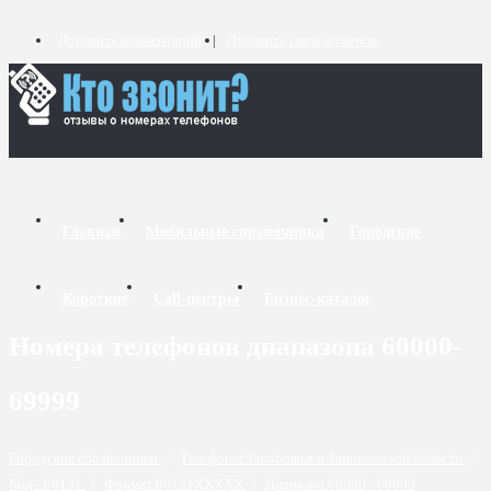
Добавить комментарий
Добавить связь номеров
Главная
Мобильные справочники
Городские
Короткие
Call-центры
Бизнес-каталог
Номера телефонов диапазона 60000-
69999
Городские справочники
/
Телефоны Запорожья и Запорожской области
/
Код - 06131
/
Формат 06131XXXXX
/
Диапазон 60000 - 69999