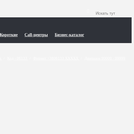
Короткие
Call-центры
Бизнес-каталог
ти
/
Код - 06133
/
Формат +3806133 XXXXX
/
Диапазон 90000 - 99999