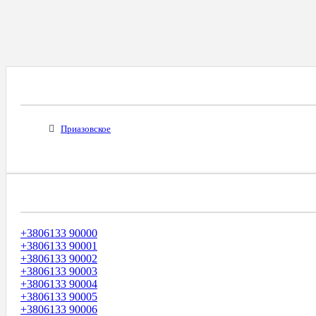
Все Города С Таким Же Междугородним Код
Приазовское
Диапазоны Телефонных Номеров
+3806133 90000
+3806133 90001
+3806133 90002
+3806133 90003
+3806133 90004
+3806133 90005
+3806133 90006