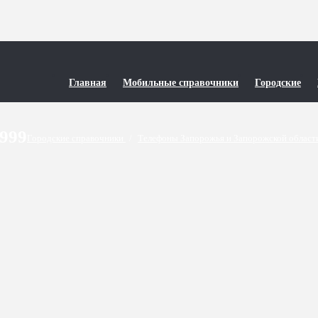
Главная
Мобильные справочники
Городские
9999
Городские справочники
/
Телефоны Запорожья и Запорожской облас