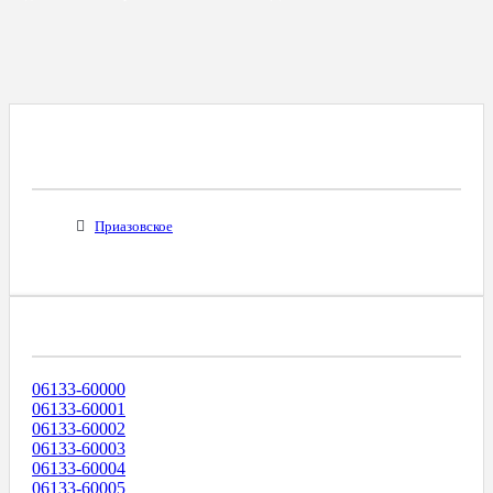
Все Города С Таким Же Междугородним
Кодом
Приазовское
Диапазоны Телефонных Номеров
06133-60000
06133-60001
06133-60002
06133-60003
06133-60004
06133-60005