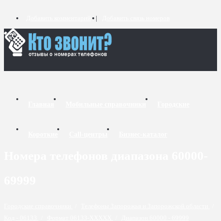
Добавить комментарий
Добавить связь номеров
Главная
Мобильные справочники
Городские
Короткие
Call-центры
Бизнес-каталог
Номера телефонов диапазона 60000-
69999
Городские справочники
/
Телефоны Запорожья и Запорожской области
/
Код - 06133
/
Формат 06133-XXXXX
/
Диапазон 60000 - 69999