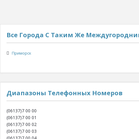
Все Города С Таким Же Междугородн
Приморск
Диапазоны Телефонных Номеров
(06137)7 00 00
(06137)7 00 01
(06137)7 00 02
(06137)7 00 03
(06137)7 00 04