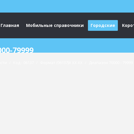
Главная
Мобильные справочники
Городские
Коро
00-79999
асти
/
Код - 06137
/
Формат (06137)X XX XX
/
Диапазон 70000 - 79999