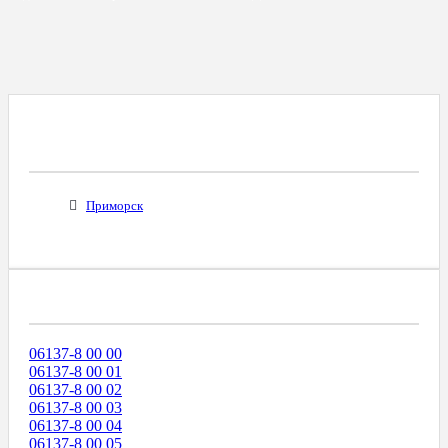
Все Города С Таким Же Междугородним
Кодом
Приморск
Диапазоны Телефонных Номеров
06137-8 00 00
06137-8 00 01
06137-8 00 02
06137-8 00 03
06137-8 00 04
06137-8 00 05