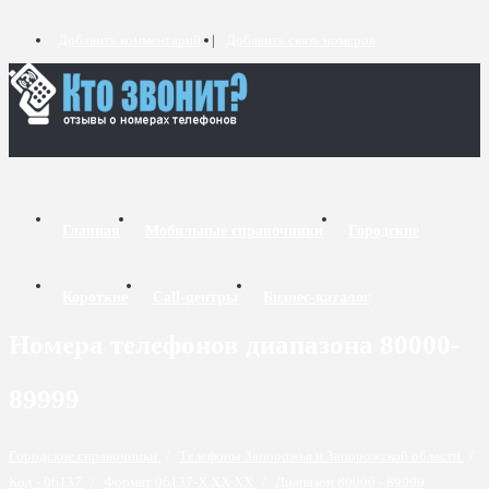
Добавить комментарий
Добавить связь номеров
Главная
Мобильные справочники
Городские
Короткие
Call-центры
Бизнес-каталог
Номера телефонов диапазона 80000-
89999
Городские справочники
/
Телефоны Запорожья и Запорожской области
/
Код - 06137
/
Формат 06137-X XX XX
/
Диапазон 80000 - 89999