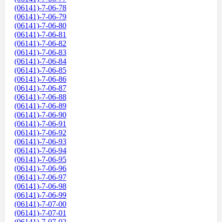
(06141)-7-06-78
(06141)-7-06-79
(06141)-7-06-80
(06141)-7-06-81
(06141)-7-06-82
(06141)-7-06-83
(06141)-7-06-84
(06141)-7-06-85
(06141)-7-06-86
(06141)-7-06-87
(06141)-7-06-88
(06141)-7-06-89
(06141)-7-06-90
(06141)-7-06-91
(06141)-7-06-92
(06141)-7-06-93
(06141)-7-06-94
(06141)-7-06-95
(06141)-7-06-96
(06141)-7-06-97
(06141)-7-06-98
(06141)-7-06-99
(06141)-7-07-00
(06141)-7-07-01
(06141)-7-07-02