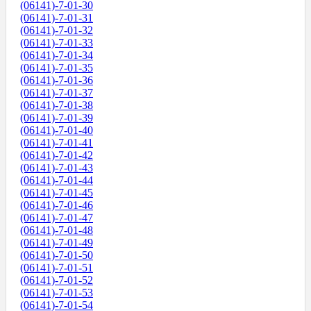
(06141)-7-01-30
(06141)-7-01-31
(06141)-7-01-32
(06141)-7-01-33
(06141)-7-01-34
(06141)-7-01-35
(06141)-7-01-36
(06141)-7-01-37
(06141)-7-01-38
(06141)-7-01-39
(06141)-7-01-40
(06141)-7-01-41
(06141)-7-01-42
(06141)-7-01-43
(06141)-7-01-44
(06141)-7-01-45
(06141)-7-01-46
(06141)-7-01-47
(06141)-7-01-48
(06141)-7-01-49
(06141)-7-01-50
(06141)-7-01-51
(06141)-7-01-52
(06141)-7-01-53
(06141)-7-01-54