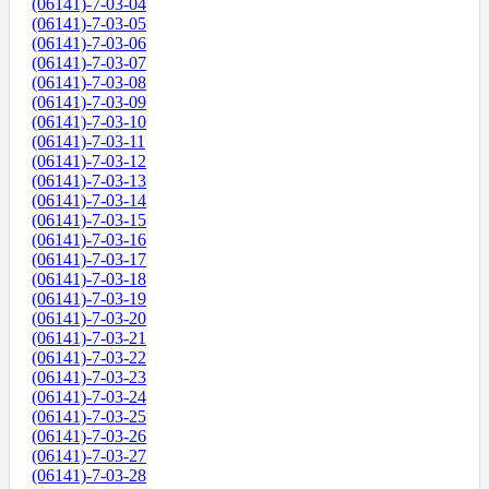
(06141)-7-03-04
(06141)-7-03-05
(06141)-7-03-06
(06141)-7-03-07
(06141)-7-03-08
(06141)-7-03-09
(06141)-7-03-10
(06141)-7-03-11
(06141)-7-03-12
(06141)-7-03-13
(06141)-7-03-14
(06141)-7-03-15
(06141)-7-03-16
(06141)-7-03-17
(06141)-7-03-18
(06141)-7-03-19
(06141)-7-03-20
(06141)-7-03-21
(06141)-7-03-22
(06141)-7-03-23
(06141)-7-03-24
(06141)-7-03-25
(06141)-7-03-26
(06141)-7-03-27
(06141)-7-03-28