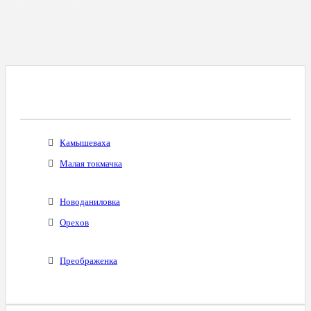
Все Города С Таким Же Междугородним
Кодом
Камышеваха
Малая токмачка
Новоданиловка
Орехов
Преображенка