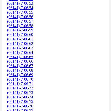
(06141)-7-06-53
(06141)-7-06-54
(06141)-7-06-55
(06141)-7-06-56
(06141)-7-06-57
(06141)-7-06-58
(06141)-7-06-59
(06141)-7-06-60
(06141)-7-06-61
(06141)-7-06-62
(06141)-7-06-63
(06141)-7-06-64
(06141)-7-06-65
(06141)-7-06-66
(06141)-7-06-67
(06141)-7-06-68
(06141)-7-06-69
(06141)-7-06-70
(06141)-7-06-71
(06141)-7-06-72
(06141)-7-06-73
(06141)-7-06-74
(06141)-7-06-75
(06141)-7-06-76
(06141)-7-06-77