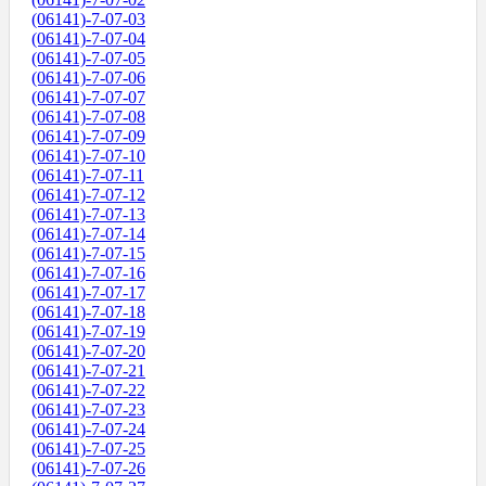
(06141)-7-07-03
(06141)-7-07-04
(06141)-7-07-05
(06141)-7-07-06
(06141)-7-07-07
(06141)-7-07-08
(06141)-7-07-09
(06141)-7-07-10
(06141)-7-07-11
(06141)-7-07-12
(06141)-7-07-13
(06141)-7-07-14
(06141)-7-07-15
(06141)-7-07-16
(06141)-7-07-17
(06141)-7-07-18
(06141)-7-07-19
(06141)-7-07-20
(06141)-7-07-21
(06141)-7-07-22
(06141)-7-07-23
(06141)-7-07-24
(06141)-7-07-25
(06141)-7-07-26