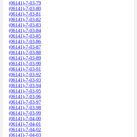
(06141)-7-03-79
(06141)-7-03-80
(06141)-7-03-81
(06141)-7-03-82
(06141)-7-03-83
(06141)-7-03-84
(06141)-7-03-85
(06141)-7-03-86
(06141)-7-03-87
(06141)-7-03-88
(06141)-7-03-89
(06141)-7-03-90
(06141)-7-03-91
(06141)-7-03-92
(06141)-7-03-93
(06141)-7-03-94
(06141)-7-03-95
(06141)-7-03-96
(06141)-7-03-97
(06141)-7-03-98
(06141)-7-03-99
(06141)-7-04-00
(06141)-7-04-01
(06141)-7-04-02
(06141)-7-04-03