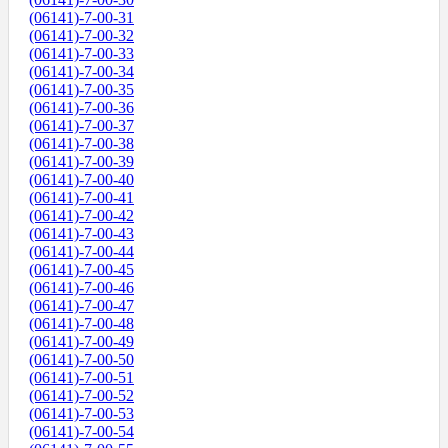
(06141)-7-00-31
(06141)-7-00-32
(06141)-7-00-33
(06141)-7-00-34
(06141)-7-00-35
(06141)-7-00-36
(06141)-7-00-37
(06141)-7-00-38
(06141)-7-00-39
(06141)-7-00-40
(06141)-7-00-41
(06141)-7-00-42
(06141)-7-00-43
(06141)-7-00-44
(06141)-7-00-45
(06141)-7-00-46
(06141)-7-00-47
(06141)-7-00-48
(06141)-7-00-49
(06141)-7-00-50
(06141)-7-00-51
(06141)-7-00-52
(06141)-7-00-53
(06141)-7-00-54