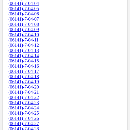
(06141)-7-04-04
(06141)-7-04-05
(06141)-7-04-06
(06141)-7-04-07
(06141)-7-04-08
(06141)-7-04-09
(06141)-7-04-10
(06141)-7-04-11
(06141)-7-04-12
(06141)-7-04-13
(06141)-7-04-14
(06141)-7-04-15
(06141)-7-04-16
(06141)-7-04-17
(06141)-7-04-18
(06141)-7-04-19
(06141)-7-04-20
(06141)-7-04-21
(06141)-7-04-22
(06141)-7-04-23
(06141)-7-04-24
(06141)-7-04-25
(06141)-7-04-26
(06141)-7-04-27
(06141)-7-04-28