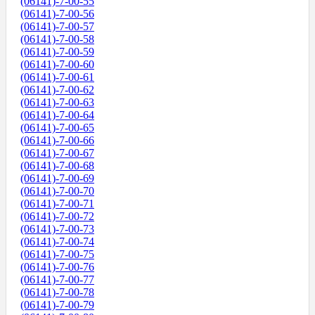
(06141)-7-00-55
(06141)-7-00-56
(06141)-7-00-57
(06141)-7-00-58
(06141)-7-00-59
(06141)-7-00-60
(06141)-7-00-61
(06141)-7-00-62
(06141)-7-00-63
(06141)-7-00-64
(06141)-7-00-65
(06141)-7-00-66
(06141)-7-00-67
(06141)-7-00-68
(06141)-7-00-69
(06141)-7-00-70
(06141)-7-00-71
(06141)-7-00-72
(06141)-7-00-73
(06141)-7-00-74
(06141)-7-00-75
(06141)-7-00-76
(06141)-7-00-77
(06141)-7-00-78
(06141)-7-00-79