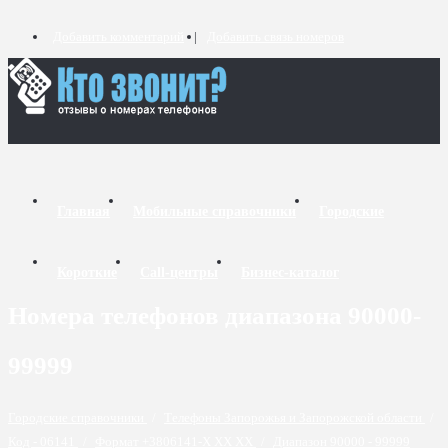
Добавить комментарий
Добавить связь номеров
Главная
Мобильные справочники
Городские
Короткие
Call-центры
Бизнес-каталог
Номера телефонов диапазона 90000-
99999
Городские справочники
/
Телефоны Запорожья и Запорожской области
/
Код - 06141
/
Формат +3806141-X XX XX
/
Диапазон 90000 - 99999