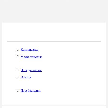
Все Города С Таким Же Междугородним
Кодом
Камышеваха
Малая токмачка
Новоданиловка
Орехов
Преображенка