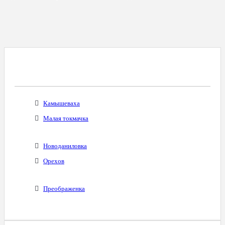
Все Города С Таким Же Междугородним
Кодом
Камышеваха
Малая токмачка
Новоданиловка
Орехов
Преображенка