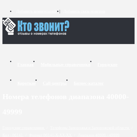
Добавить комментарий
Добавить связь номеров
Главная
Мобильные справочники
Городские
Короткие
Call-центры
Бизнес-каталог
Номера телефонов диапазона 40000-
49999
Городские справочники
/
Телефоны Запорожья и Запорожской области
/
Код - 06141
/
Формат 06141-X-XX-XX
/
Диапазон 40000 - 49999