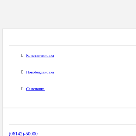
Все Города С Таким Же Междугородним Код
Константиновка
Новобогдановка
Семеновка
Диапазоны Телефонных Номеров
(06142)-50000