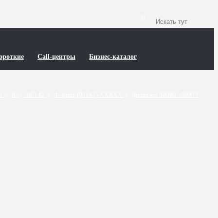
ороткие
Call-центры
Бизнес-каталог
ти
/
Код - 06142
/
Формат (06142)-XXXXX
/
Диапазон 50000 - 59999