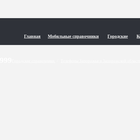
Главная
Мобильные справочники
Городские
К
9999
Городские справочники
/
Телефоны Запорожья и Запорожской облас