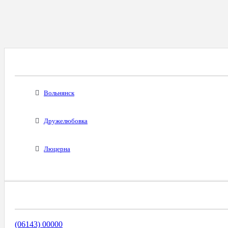
Все Города С Таким Же Междугородним Код
Вольнянск
Дружелюбовка
Люцерна
Диапазоны Телефонных Номеров
(06143) 00000