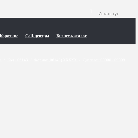
Короткие
Call-центры
Бизнес-каталог
ти
/
Код - 06143
/
Формат (06143) XXXXX
/
Диапазон 00000 - 09999