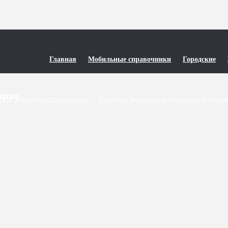
Главная
Мобильные справочники
Городские
9999
Городские справочники
/
Телефоны Запорожья и Запорожской облас