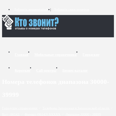
Добавить комментарий
Добавить связь номеров
Главная
Мобильные справочники
Городские
Короткие
Call-центры
Бизнес-каталог
Номера телефонов диапазона 30000-
39999
Городские справочники
/
Телефоны Запорожья и Запорожской области
/
Код - 06143
/
Формат (06143) XXXXX
/
Диапазон 30000 - 39999