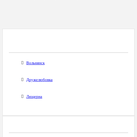
Все Города С Таким Же Междугородним
Кодом
Вольнянск
Дружелюбовка
Люцерна
Диапазоны Телефонных Номеров