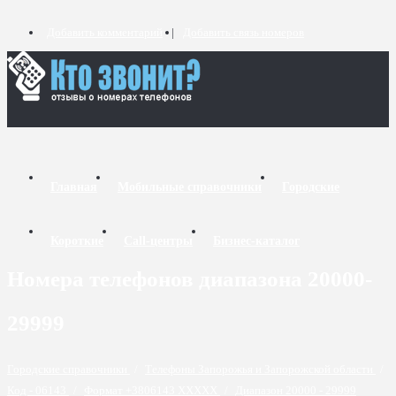
Добавить комментарий
Добавить связь номеров
Главная
Мобильные справочники
Городские
Короткие
Call-центры
Бизнес-каталог
Номера телефонов диапазона 20000-
29999
Городские справочники
/
Телефоны Запорожья и Запорожской области
/
Код - 06143
/
Формат +3806143 XXXXX
/
Диапазон 20000 - 29999