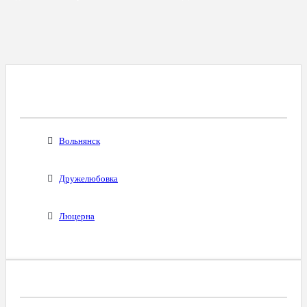
Все Города С Таким Же Междугородним
Кодом
Вольнянск
Дружелюбовка
Люцерна
Диапазоны Телефонных Номеров