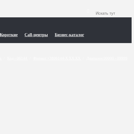
Короткие
Call-центры
Бизнес-каталог
ти
/
Код - 06144
/
Формат +3806144-X XX XX
/
Диапазон 00000 - 09999