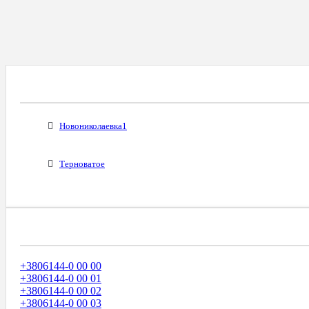
Все Города С Таким Же Междугородним Код
Новониколаевка1
Терноватое
Диапазоны Телефонных Номеров
+3806144-0 00 00
+3806144-0 00 01
+3806144-0 00 02
+3806144-0 00 03