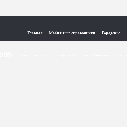
Главная
Мобильные справочники
Городские
9999
Городские справочники
/
Телефоны Запорожья и Запорожской облас