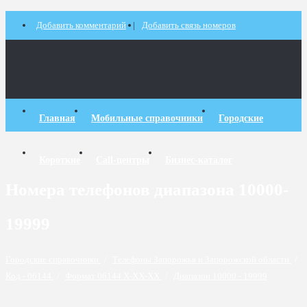
Добавить комментарий
Добавить связь номеров
Главная
Мобильные справочники
Городские
Короткие
Call-центры
Бизнес-каталог
Номера телефонов диапазона 10000-
19999
Городские справочники
/
Телефоны Запорожья и Запорожской области
/
Код - 06144
/
Формат 06144 X-XX-XX
/
Диапазон 10000 - 19999