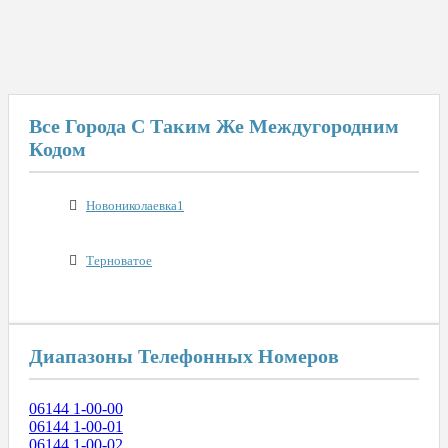
Все Города С Таким Же Междугородним
Кодом
Новониколаевка1
Терноватое
Диапазоны Телефонных Номеров
06144 1-00-00
06144 1-00-01
06144 1-00-02