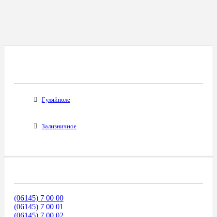
Все Города С Таким Же Междугородним
Кодом
Гуляйполе
Зализничное
Диапазоны Телефонных Номеров
(06145) 7 00 00
(06145) 7 00 01
(06145) 7 00 02