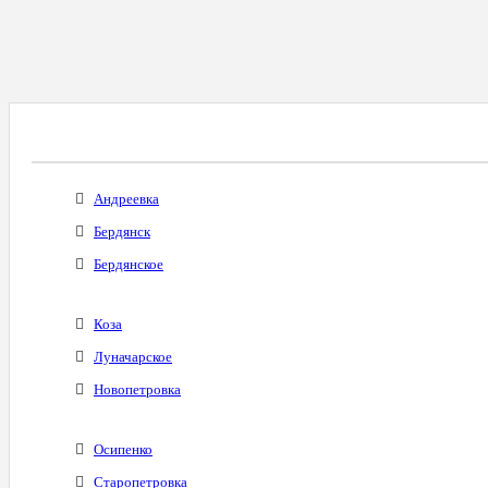
Все Города С Таким Же Междугородним Код
Андреевка
Бердянск
Бердянское
Коза
Луначарское
Новопетровка
Осипенко
Старопетровка