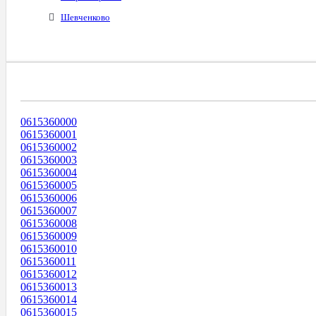
Шевченково
Диапазоны Телефонных Номеров
0615360000
0615360001
0615360002
0615360003
0615360004
0615360005
0615360006
0615360007
0615360008
0615360009
0615360010
0615360011
0615360012
0615360013
0615360014
0615360015