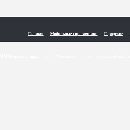
Главная
Мобильные справочники
Городские
9999
Городские справочники
/
Телефоны Запорожья и Запорожской облас