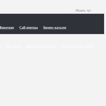
Короткие
Call-центры
Бизнес-каталог
ти
/
Код - 06153
/
Формат 06153XXXXX
/
Диапазон 60000 - 69999