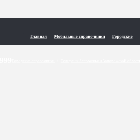
Главная
Мобильные справочники
Городские
9999
Городские справочники
/
Телефоны Запорожья и Запорожской облас