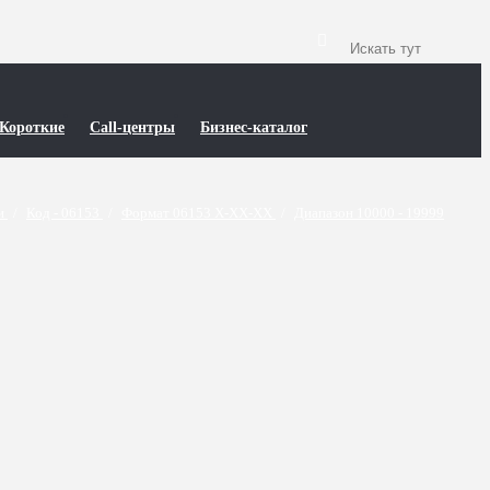
Короткие
Call-центры
Бизнес-каталог
ти
/
Код - 06153
/
Формат 06153 X-XX-XX
/
Диапазон 10000 - 19999