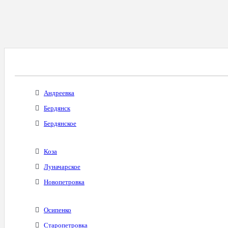
Все Города С Таким Же Междугородним Код
Андреевка
Бердянск
Бердянское
Коза
Луначарское
Новопетровка
Осипенко
Старопетровка