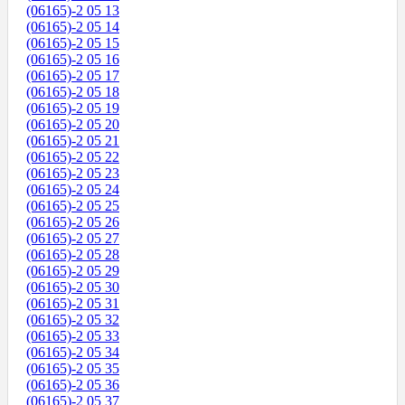
(06165)-2 05 13
(06165)-2 05 14
(06165)-2 05 15
(06165)-2 05 16
(06165)-2 05 17
(06165)-2 05 18
(06165)-2 05 19
(06165)-2 05 20
(06165)-2 05 21
(06165)-2 05 22
(06165)-2 05 23
(06165)-2 05 24
(06165)-2 05 25
(06165)-2 05 26
(06165)-2 05 27
(06165)-2 05 28
(06165)-2 05 29
(06165)-2 05 30
(06165)-2 05 31
(06165)-2 05 32
(06165)-2 05 33
(06165)-2 05 34
(06165)-2 05 35
(06165)-2 05 36
(06165)-2 05 37