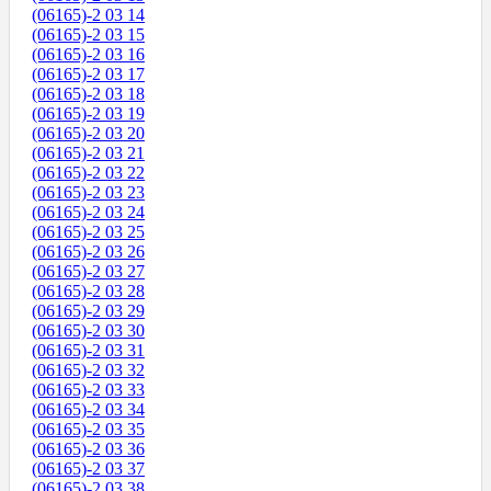
(06165)-2 03 14
(06165)-2 03 15
(06165)-2 03 16
(06165)-2 03 17
(06165)-2 03 18
(06165)-2 03 19
(06165)-2 03 20
(06165)-2 03 21
(06165)-2 03 22
(06165)-2 03 23
(06165)-2 03 24
(06165)-2 03 25
(06165)-2 03 26
(06165)-2 03 27
(06165)-2 03 28
(06165)-2 03 29
(06165)-2 03 30
(06165)-2 03 31
(06165)-2 03 32
(06165)-2 03 33
(06165)-2 03 34
(06165)-2 03 35
(06165)-2 03 36
(06165)-2 03 37
(06165)-2 03 38