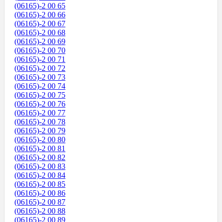
(06165)-2 00 65
(06165)-2 00 66
(06165)-2 00 67
(06165)-2 00 68
(06165)-2 00 69
(06165)-2 00 70
(06165)-2 00 71
(06165)-2 00 72
(06165)-2 00 73
(06165)-2 00 74
(06165)-2 00 75
(06165)-2 00 76
(06165)-2 00 77
(06165)-2 00 78
(06165)-2 00 79
(06165)-2 00 80
(06165)-2 00 81
(06165)-2 00 82
(06165)-2 00 83
(06165)-2 00 84
(06165)-2 00 85
(06165)-2 00 86
(06165)-2 00 87
(06165)-2 00 88
(06165)-2 00 89