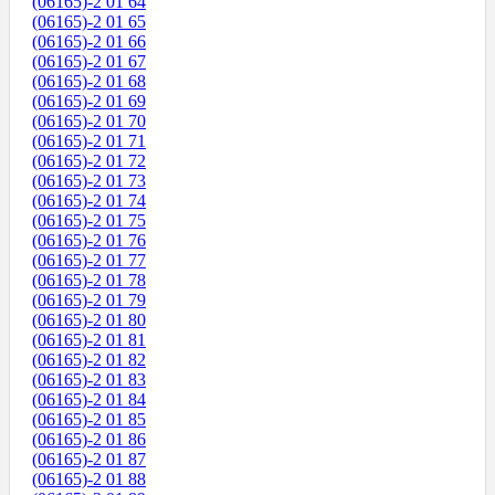
(06165)-2 01 64
(06165)-2 01 65
(06165)-2 01 66
(06165)-2 01 67
(06165)-2 01 68
(06165)-2 01 69
(06165)-2 01 70
(06165)-2 01 71
(06165)-2 01 72
(06165)-2 01 73
(06165)-2 01 74
(06165)-2 01 75
(06165)-2 01 76
(06165)-2 01 77
(06165)-2 01 78
(06165)-2 01 79
(06165)-2 01 80
(06165)-2 01 81
(06165)-2 01 82
(06165)-2 01 83
(06165)-2 01 84
(06165)-2 01 85
(06165)-2 01 86
(06165)-2 01 87
(06165)-2 01 88