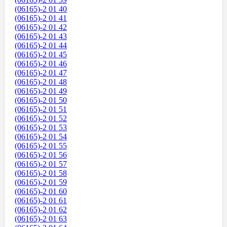
(06165)-2 01 40
(06165)-2 01 41
(06165)-2 01 42
(06165)-2 01 43
(06165)-2 01 44
(06165)-2 01 45
(06165)-2 01 46
(06165)-2 01 47
(06165)-2 01 48
(06165)-2 01 49
(06165)-2 01 50
(06165)-2 01 51
(06165)-2 01 52
(06165)-2 01 53
(06165)-2 01 54
(06165)-2 01 55
(06165)-2 01 56
(06165)-2 01 57
(06165)-2 01 58
(06165)-2 01 59
(06165)-2 01 60
(06165)-2 01 61
(06165)-2 01 62
(06165)-2 01 63