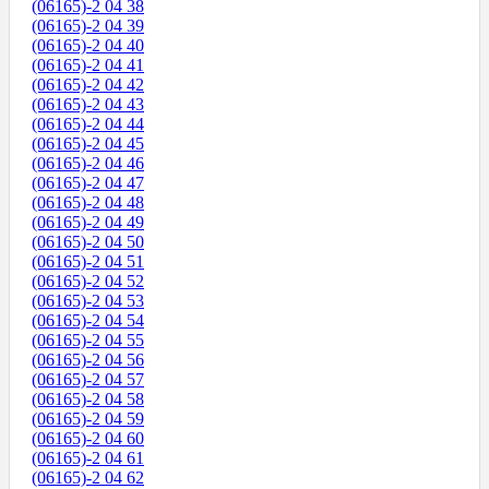
(06165)-2 04 38
(06165)-2 04 39
(06165)-2 04 40
(06165)-2 04 41
(06165)-2 04 42
(06165)-2 04 43
(06165)-2 04 44
(06165)-2 04 45
(06165)-2 04 46
(06165)-2 04 47
(06165)-2 04 48
(06165)-2 04 49
(06165)-2 04 50
(06165)-2 04 51
(06165)-2 04 52
(06165)-2 04 53
(06165)-2 04 54
(06165)-2 04 55
(06165)-2 04 56
(06165)-2 04 57
(06165)-2 04 58
(06165)-2 04 59
(06165)-2 04 60
(06165)-2 04 61
(06165)-2 04 62