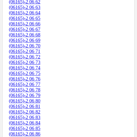
(06165)-2 06 62
(06165)-2 06 63
(06165)-2 06 64
(06165)-2 06 65
(06165)-2 06 66
(06165)-2 06 67
(06165)-2 06 68
(06165)-2 06 69
(06165)-2 06 70
(06165)-2 06 71
(06165)-2 06 72
(06165)-2 06 73
(06165)-2 06 74
(06165)-2 06 75
(06165)-2 06 76
(06165)-2 06 77
(06165)-2 06 78
(06165)-2 06 79
(06165)-2 06 80
(06165)-2 06 81
(06165)-2 06 82
(06165)-2 06 83
(06165)-2 06 84
(06165)-2 06 85
(06165)-2 06 86