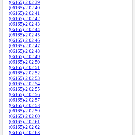
(06165)-2 02 39
(06165)-2 02 40
(06165)-2 02 41
(06165)-2 02 42
(06165)-2 02 43
(06165)-2 02 44
(06165)-2 02 45
(06165)-2 02 46
(06165)-2 02 47
(06165)-2 02 48
(06165)-2 02 49
(06165)-2 02 50
(06165)-2 02 51
(06165)-2 02 52
(06165)-2 02 53
(06165)-2 02 54
(06165)-2 02 55
(06165)-2 02 56
(06165)-2 02 57
(06165)-2 02 58
(06165)-2 02 59
(06165)-2 02 60
(06165)-2 02 61
(06165)-2 02 62
(06165)-2 02 63