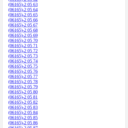
(06165)-2 05 63
(06165)-2 05 64
(06165)-2 05 65
(06165)-2 05 66
(06165)-2 05 67
(06165)-2 05 68
(06165)-2 05 69
(06165)-2 05 70
(06165)-2 05 71
(06165)-2 05 72
(06165)-2 05 73
(06165)-2 05 74
(06165)-2 05 75
(06165)-2 05 76
(06165)-2 05 77
(06165)-2 05 78
(06165)-2 05 79
(06165)-2 05 80
(06165)-2 05 81
(06165)-2 05 82
(06165)-2 05 83
(06165)-2 05 84
(06165)-2 05 85
(06165)-2 05 86
(06165)-2 05 87