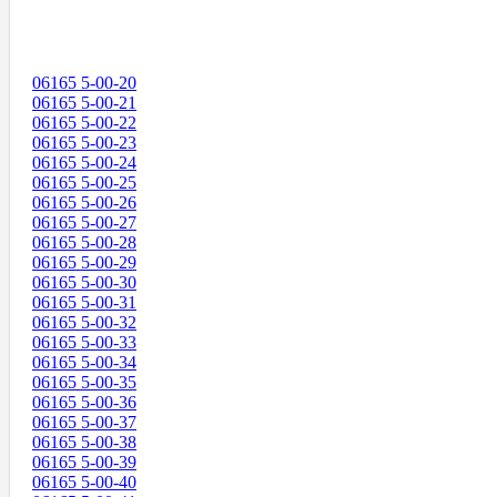
06165 5-00-20
06165 5-00-21
06165 5-00-22
06165 5-00-23
06165 5-00-24
06165 5-00-25
06165 5-00-26
06165 5-00-27
06165 5-00-28
06165 5-00-29
06165 5-00-30
06165 5-00-31
06165 5-00-32
06165 5-00-33
06165 5-00-34
06165 5-00-35
06165 5-00-36
06165 5-00-37
06165 5-00-38
06165 5-00-39
06165 5-00-40