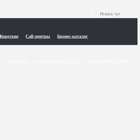
Короткие
Call-центры
Бизнес-каталог
ти
/
Код - 06165
/
Формат 06165 X-XX-XX
/
Диапазон 50000 - 59999