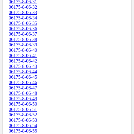
06175-8-06-31
06175-8-06-32
06175-8-06-33
06175-8-06-34
06175-8-06-35
06175-8-06-36
06175-8-06-37
06175-8-06-38
06175-8-06-39
06175-8-06-40
06175-8-06-41
06175-8-06-42
06175-8-06-43
06175-8-06-44
06175-8-06-45
06175-8-06-46
06175-8-06-47
06175-8-06-48
06175-8-06-49
06175-8-06-50
06175-8-06-51
06175-8-06-52
06175-8-06-53
06175-8-06-54
06175-8-06-55