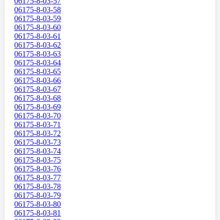
06175-8-03-57
06175-8-03-58
06175-8-03-59
06175-8-03-60
06175-8-03-61
06175-8-03-62
06175-8-03-63
06175-8-03-64
06175-8-03-65
06175-8-03-66
06175-8-03-67
06175-8-03-68
06175-8-03-69
06175-8-03-70
06175-8-03-71
06175-8-03-72
06175-8-03-73
06175-8-03-74
06175-8-03-75
06175-8-03-76
06175-8-03-77
06175-8-03-78
06175-8-03-79
06175-8-03-80
06175-8-03-81