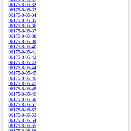
06175-8-05-32
06175-8-05-33
06175-8-05-34
06175-8-05-35
06175-8-05-36
06175-8-05-37
06175-8-05-38
06175-8-05-39
06175-8-05-40
06175-8-05-41
06175-8-05-42
06175-8-05-43
06175-8-05-44
06175-8-05-45
06175-8-05-46
06175-8-05-47
06175-8-05-48
06175-8-05-49
06175-8-05-50
06175-8-05-51
06175-8-05-52
06175-8-05-53
06175-8-05-54
06175-8-05-55
06175-8-05-56