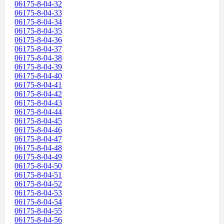
06175-8-04-32
06175-8-04-33
06175-8-04-34
06175-8-04-35
06175-8-04-36
06175-8-04-37
06175-8-04-38
06175-8-04-39
06175-8-04-40
06175-8-04-41
06175-8-04-42
06175-8-04-43
06175-8-04-44
06175-8-04-45
06175-8-04-46
06175-8-04-47
06175-8-04-48
06175-8-04-49
06175-8-04-50
06175-8-04-51
06175-8-04-52
06175-8-04-53
06175-8-04-54
06175-8-04-55
06175-8-04-56