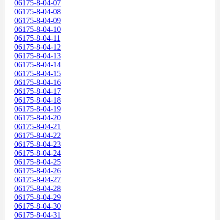
06175-8-04-07
06175-8-04-08
06175-8-04-09
06175-8-04-10
06175-8-04-11
06175-8-04-12
06175-8-04-13
06175-8-04-14
06175-8-04-15
06175-8-04-16
06175-8-04-17
06175-8-04-18
06175-8-04-19
06175-8-04-20
06175-8-04-21
06175-8-04-22
06175-8-04-23
06175-8-04-24
06175-8-04-25
06175-8-04-26
06175-8-04-27
06175-8-04-28
06175-8-04-29
06175-8-04-30
06175-8-04-31