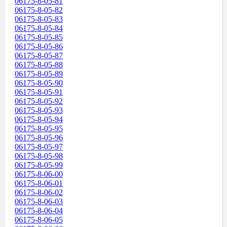
06175-8-05-81
06175-8-05-82
06175-8-05-83
06175-8-05-84
06175-8-05-85
06175-8-05-86
06175-8-05-87
06175-8-05-88
06175-8-05-89
06175-8-05-90
06175-8-05-91
06175-8-05-92
06175-8-05-93
06175-8-05-94
06175-8-05-95
06175-8-05-96
06175-8-05-97
06175-8-05-98
06175-8-05-99
06175-8-06-00
06175-8-06-01
06175-8-06-02
06175-8-06-03
06175-8-06-04
06175-8-06-05