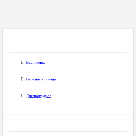
Все Города С Таким Же Междугородним
Кодом
Васильевка
Верхняя криница
Днепрорудное
Диапазоны Телефонных Номеров