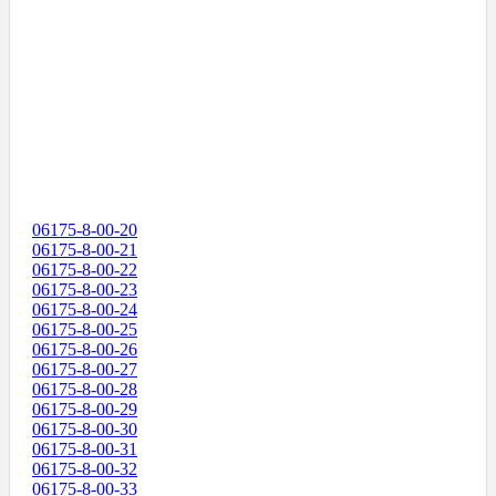
06175-8-00-20
06175-8-00-21
06175-8-00-22
06175-8-00-23
06175-8-00-24
06175-8-00-25
06175-8-00-26
06175-8-00-27
06175-8-00-28
06175-8-00-29
06175-8-00-30
06175-8-00-31
06175-8-00-32
06175-8-00-33