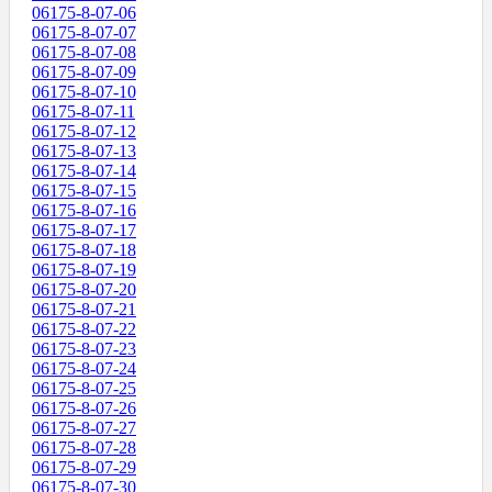
06175-8-07-06
06175-8-07-07
06175-8-07-08
06175-8-07-09
06175-8-07-10
06175-8-07-11
06175-8-07-12
06175-8-07-13
06175-8-07-14
06175-8-07-15
06175-8-07-16
06175-8-07-17
06175-8-07-18
06175-8-07-19
06175-8-07-20
06175-8-07-21
06175-8-07-22
06175-8-07-23
06175-8-07-24
06175-8-07-25
06175-8-07-26
06175-8-07-27
06175-8-07-28
06175-8-07-29
06175-8-07-30