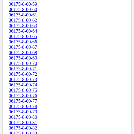
06175-8-00-59
06175-8-00-60
06175-8-00-61
06175-8-00-62
06175-8-00-63
06175-8-00-64
06175-8-00-65
06175-8-00-66
06175-8-00-67
06175-8-00-68
06175-8-00-69
06175-8-00-70
06175-8-00-71
06175-8-00-72
06175-8-00-73
06175-8-00-74
06175-8-00-75
06175-8-00-76
06175-8-00-77
06175-8-00-78
06175-8-00-79
06175-8-00-80
06175-8-00-81
06175-8-00-82
06175-8-00-83