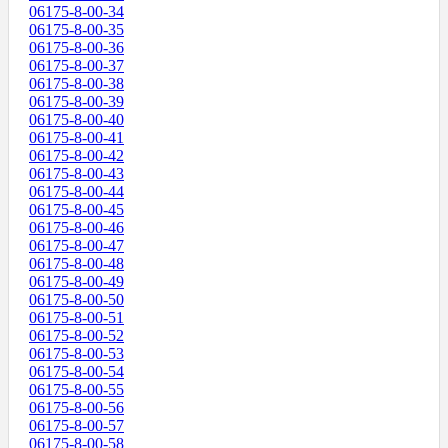
06175-8-00-34
06175-8-00-35
06175-8-00-36
06175-8-00-37
06175-8-00-38
06175-8-00-39
06175-8-00-40
06175-8-00-41
06175-8-00-42
06175-8-00-43
06175-8-00-44
06175-8-00-45
06175-8-00-46
06175-8-00-47
06175-8-00-48
06175-8-00-49
06175-8-00-50
06175-8-00-51
06175-8-00-52
06175-8-00-53
06175-8-00-54
06175-8-00-55
06175-8-00-56
06175-8-00-57
06175-8-00-58