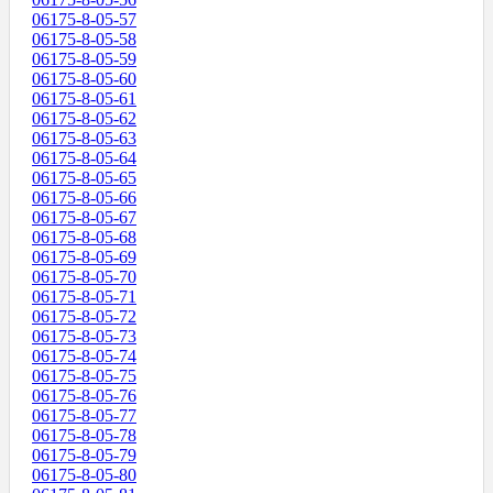
06175-8-05-57
06175-8-05-58
06175-8-05-59
06175-8-05-60
06175-8-05-61
06175-8-05-62
06175-8-05-63
06175-8-05-64
06175-8-05-65
06175-8-05-66
06175-8-05-67
06175-8-05-68
06175-8-05-69
06175-8-05-70
06175-8-05-71
06175-8-05-72
06175-8-05-73
06175-8-05-74
06175-8-05-75
06175-8-05-76
06175-8-05-77
06175-8-05-78
06175-8-05-79
06175-8-05-80