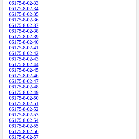
06175-8-02-33
06175-8-02-34
06175-8-02-35
06175-8-02-36
06175-8-02-37
06175-8-02-38
06175-8-02-39
06175-8-02-40
06175-8-02-41
06175-8-02-42
06175-8-02-43
06175-8-02-44
06175-8-02-45
06175-8-02-46
06175-8-02-47
06175-8-02-48
06175-8-02-49
06175-8-02-50
06175-8-02-51
06175-8-02-52
06175-8-02-53
06175-8-02-54
06175-8-02-55
06175-8-02-56
06175-8-02-57