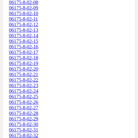
06175-8-02-08
06175-8-02-09
06175-8-02-10
06175-8-02-11
06175-8-02-12
06175-8-02-13
06175-8-02-14
06175-8-02-15
06175-8-02-16
06175-8-02-17
06175-8-02-18
06175-8-02-19
06175-8-02-20
06175-8-02-21
06175-8-02-22
06175-8-02-23
06175-8-02-24
06175-8-02-25
06175-8-02-26
06175-8-02-27
06175-8-02-28
06175-8-02-29
06175-8-02-30
06175-8-02-31
06175-8-02-32