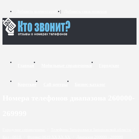
Добавить комментарий
Добавить связь номеров
Главная
Мобильные справочники
Городские
Короткие
Call-центры
Бизнес-каталог
Номера телефонов диапазона 260000-
269999
Городские справочники
/
Телефоны Запорожья и Запорожской области
/
Код - 0619
/
Формат 0619 XX XX XX
/
Диапазон 260000 - 269999