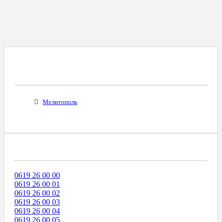
Все Города С Таким Же Междугородним
Кодом
Мелитополь
Диапазоны Телефонных Номеров
0619 26 00 00
0619 26 00 01
0619 26 00 02
0619 26 00 03
0619 26 00 04
0619 26 00 05