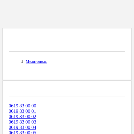
Все Города С Таким Же Междугородним
Кодом
Мелитополь
Диапазоны Телефонных Номеров
0619 83 00 00
0619 83 00 01
0619 83 00 02
0619 83 00 03
0619 83 00 04
0619 83 00 05