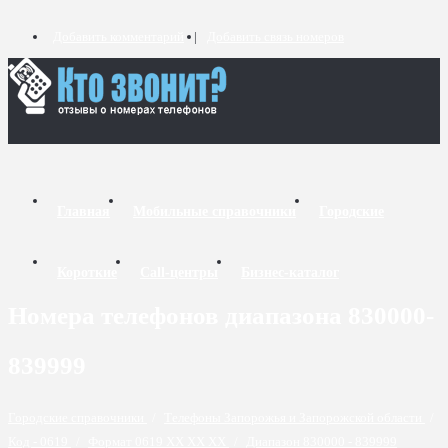
Добавить комментарий
Добавить связь номеров
Главная
Мобильные справочники
Городские
Короткие
Call-центры
Бизнес-каталог
Номера телефонов диапазона 830000-
839999
Городские справочники
/
Телефоны Запорожья и Запорожской области
/
Код - 0619
/
Формат 0619 XX XX XX
/
Диапазон 830000 - 839999