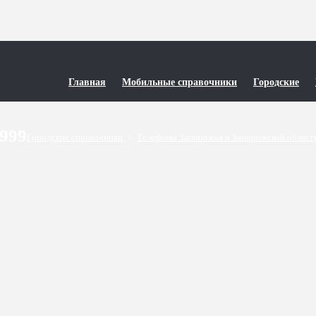
Главная
Мобильные справочники
Городские
9999
Городские справочники
/
Телефоны Запорожья и Запорожской облас