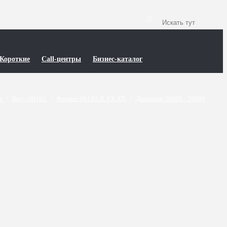
Короткие
Call-центры
Бизнес-каталог
ти
/
Код - 06192
/
Формат 06192-X XX XX
/
Диапазон 30000 - 39999