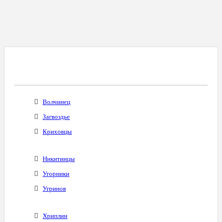
Все Города С Таким Же Междугородним
Кодом
Волчинец
Загвоздье
Криховцы
Никитинцы
Угорники
Угринов
Хриплин