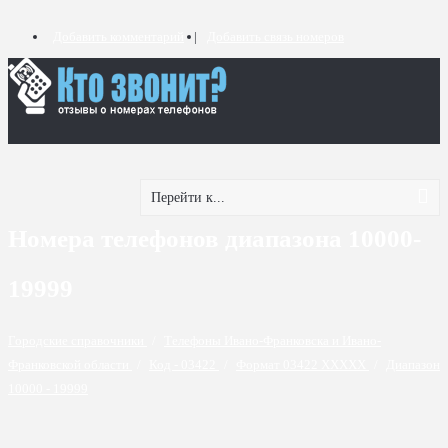
Добавить комментарий
Добавить связь номеров
Перейти к...
Номера телефонов диапазона 10000-
19999
Городские справочники
/
Телефоны Ивано-Франковска и Ивано-
Франковской области
/
Код - 03422
/
Формат 03422 XXXXX
/
Диапазон
10000 - 19999