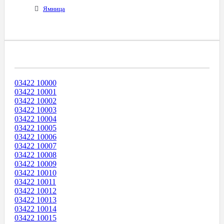
Ямница
Диапазоны Телефонных Номеров
03422 10000
03422 10001
03422 10002
03422 10003
03422 10004
03422 10005
03422 10006
03422 10007
03422 10008
03422 10009
03422 10010
03422 10011
03422 10012
03422 10013
03422 10014
03422 10015