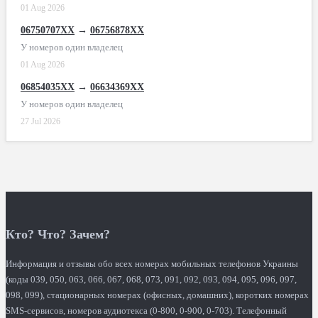
01 Aug 2026
06750707XX
→
06756878XX
У номеров один владелец
01 Aug 2026
06854035XX
→
06634369XX
У номеров один владелец
27 Jul 2026
Кто? Что? Зачем?
Информация и отзывы обо всех номерах мобильных телефонов Украины
(коды 039, 050, 063, 066, 067, 068, 073, 091, 092, 093, 094, 095, 096, 097,
098, 099), стационарных номерах (офисных, домашних), коротких номерах
SMS-сервисов, номеров аудиотекса (0-800, 0-900, 0-703). Телефонный