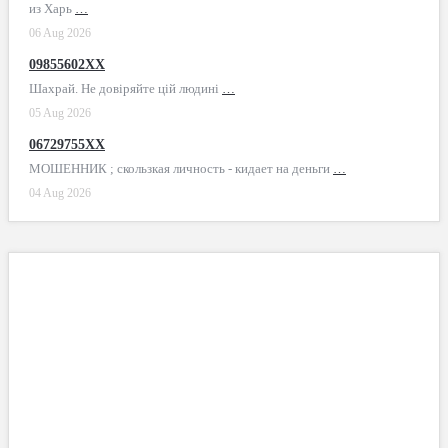
из Харь
…
06 Aug 2026
09855602XX
Шахрай. Не довіряйте цій людині
…
05 Aug 2026
06729755XX
МОШЕННИК ; скользкая личность - кидает на деньги
…
04 Aug 2026