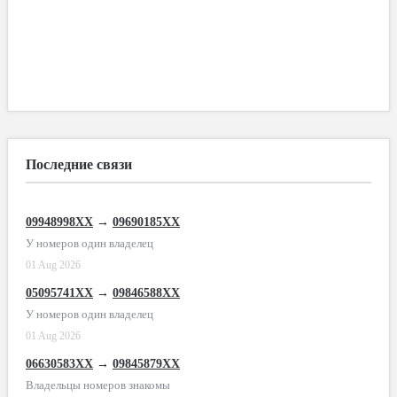
Последние связи
09948998XX
→
09690185XX
У номеров один владелец
01 Aug 2026
05095741XX
→
09846588XX
У номеров один владелец
01 Aug 2026
06630583XX
→
09845879XX
Владельцы номеров знакомы