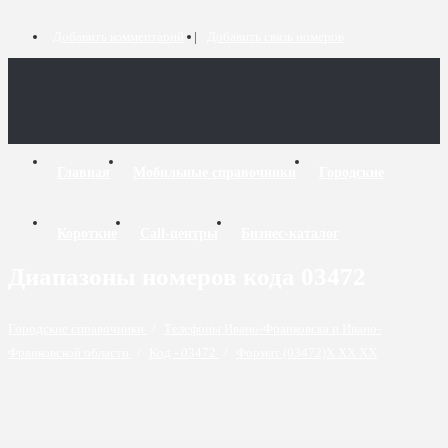
Добавить комментарий
Добавить связь номеров
Главная
Мобильные справочники
Городские
Короткие
Call-центры
Бизнес-каталог
Диапазоны номеров кода 03472
Городские справочники
/
Телефоны Ивано-Франковска и Ивано-
Франковской области
/
Код - 03472
/
Формат (03472)X XX XX