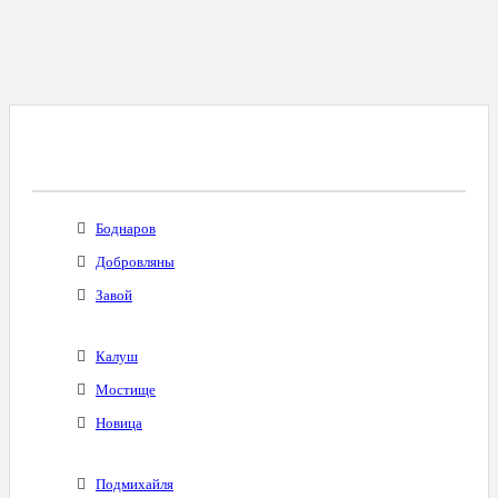
Все Города С Таким Же Междугородним
Кодом
Боднаров
Добровляны
Завой
Калуш
Мостище
Новица
Подмихайля