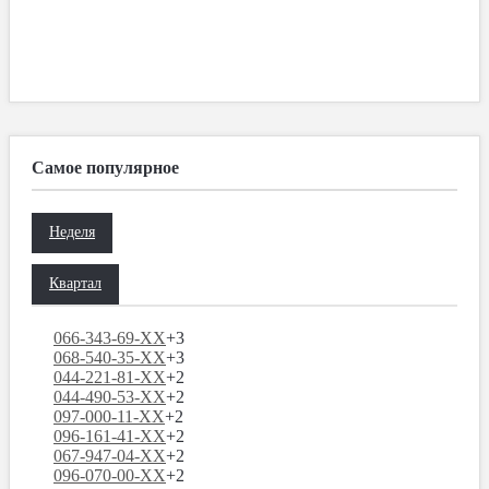
Самое популярное
Неделя
Квартал
066-343-69-XX
+3
068-540-35-XX
+3
044-221-81-XX
+2
044-490-53-XX
+2
097-000-11-XX
+2
096-161-41-XX
+2
067-947-04-XX
+2
096-070-00-XX
+2