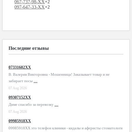
067-737-98-XX
+2
097-647-33-XX
+2
Последние отзывы
07331602XX
В. Валерия Викторовна - Мошенница! Заказывает товар и не
забирает посы
…
07 Aug 2026
09307152XX
Диме спасибо за перевозку
…
07 Aug 2026
09985918XX
09985918XX это телефон клиники - кидалы и аферисты стоматологи