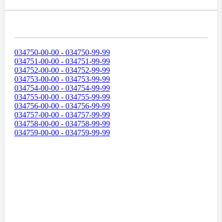
Диапазоны Телефонных Номеров
034750-00-00 - 034750-99-99
034751-00-00 - 034751-99-99
034752-00-00 - 034752-99-99
034753-00-00 - 034753-99-99
034754-00-00 - 034754-99-99
034755-00-00 - 034755-99-99
034756-00-00 - 034756-99-99
034757-00-00 - 034757-99-99
034758-00-00 - 034758-99-99
034759-00-00 - 034759-99-99