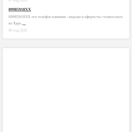
07 Aug 2026
09985918XX
09985918XX это телефон клиники - кидалы и аферисты стоматологи
из Харь
…
06 Aug 2026