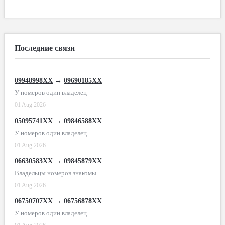
Последние связи
09948998XX
→
09690185XX
У номеров один владелец
01 Aug 2026
05095741XX
→
09846588XX
У номеров один владелец
01 Aug 2026
06630583XX
→
09845879XX
Владельцы номеров знакомы
01 Aug 2026
06750707XX
→
06756878XX
У номеров один владелец