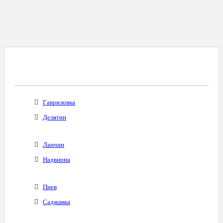
Все Города С Таким Же Междугородним
Кодом
Гавриловка
Делятин
Ланчин
Надвирна
Пнев
Саджавка