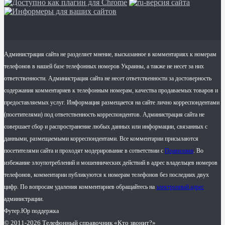
Администрация сайта не разделяет мнение, высказанное в комментариях к номерам
телефонов в нашей базе телефонных номеров Украины, а также не несет за них
ответственности. Администрация сайта не несет ответственности за достоверность
содержания комментариев к телефонным номерам, качества продаваемых товаров и
предоставляемых услуг. Информация размещается на сайте лично корреспондентами
(посетителями) под ответственность корреспондентов. Администрация сайта не
совершает сбор и распространение любых данных или информации, связанных с
данными, размещаемыми корреспондентами. Все комментарии присылаются
посетителями сайта и проходят модерирование в сответствии с
Правилами
. Во
избежание злоупотреблений и мошеннических действий в адрес владельцев номеров
телефонов, комментарии публикуются к номерам телефонов без последних двух
цифр. По вопросам удаления комментариев обращайтесь на
электронный адрес
администрации.
Футер.Юр поддержка
© 2011-2026 Телефонный справочник «Кто звонит?»