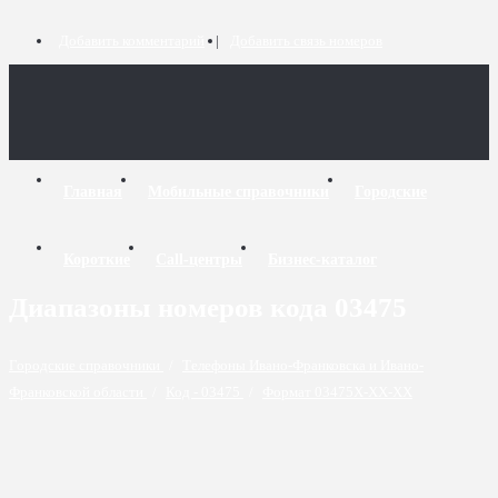
Добавить комментарий
Добавить связь номеров
Главная
Мобильные справочники
Городские
Короткие
Call-центры
Бизнес-каталог
Диапазоны номеров кода 03475
Городские справочники
/
Телефоны Ивано-Франковска и Ивано-
Франковской области
/
Код - 03475
/
Формат 03475X-XX-XX