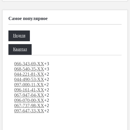
Самое популярное
Неделя
Квартал
066-343-69-XX
+3
068-540-35-XX
+3
044-221-81-XX
+2
044-490-53-XX
+2
097-000-11-XX
+2
096-161-41-XX
+2
067-947-04-XX
+2
096-070-00-XX
+2
067-737-98-XX
+2
097-647-33-XX
+2