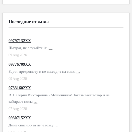
Последние отзывы
09797132XX
Шахраї, не слухайте їх.
…
09 Aug 2026
09776709XX
Берет предоплату и не выходит на связь
…
09 Aug 2026
07331602XX
В. Валерия Викторовна - Мошенница! Заказывает товар и не
забирает посы
…
07 Aug 2026
09307152XX
Диме спасибо за перевозку
…