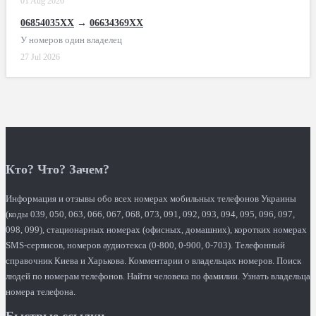
01 Aug 2026
06854035XX
→
06634369XX
У номеров один владелец
27 Jul 2026
Кто? Что? Зачем?
Информация и отзывы обо всех номерах мобильных телефонов Украины
(коды 039, 050, 063, 066, 067, 068, 073, 091, 092, 093, 094, 095, 096, 097,
098, 099), стационарных номерах (офисных, домашних), коротких номерах
SMS-сервисов, номеров аудиотекса (0-800, 0-900, 0-703). Телефонный
справочник Киева и Харькова. Комментарии о владельцах номеров. Поиск
людей по номерам телефонов. Найти человека по фамилии. Узнать владельца
номера телефона.