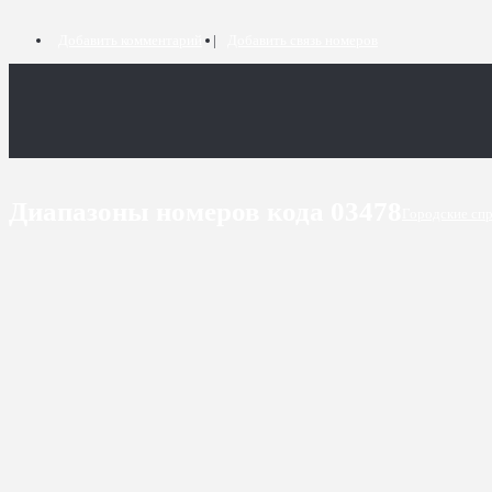
Добавить комментарий
Добавить связь номеров
Диапазоны номеров кода 03478
Городские сп