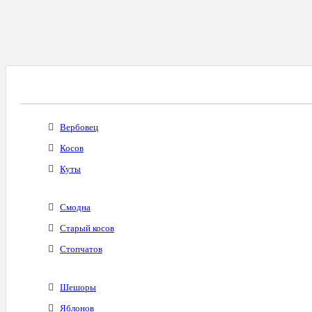
Все Города С Таким Же Междугородним Код
Вербовец
Косов
Куты
Смодна
Старый косов
Стопчатов
Шешоры
Яблонов