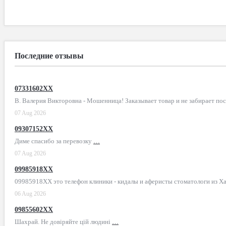
Последние отзывы
07331602XX
В. Валерия Викторовна - Мошенница! Заказывает товар и не забирает по
07 Aug 2026
09307152XX
Диме спасибо за перевозку
…
07 Aug 2026
09985918XX
09985918XX это телефон клиники - кидалы и аферисты стоматологи из Х
06 Aug 2026
09855602XX
Шахрай. Не довіряйте цій людині
…