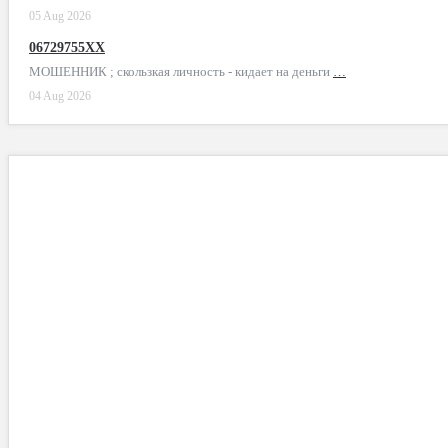
05 Aug 2026
06729755XX
МОШЕННИК ; скользкая личность - кидает на деньги
…
04 Aug 2026