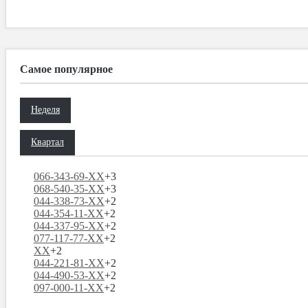
Самое популярное
Неделя
Квартал
066-343-69-XX
+3
068-540-35-XX
+3
044-338-73-XX
+2
044-354-11-XX
+2
044-337-95-XX
+2
077-117-77-XX
+2
XX
+2
044-221-81-XX
+2
044-490-53-XX
+2
097-000-11-XX
+2