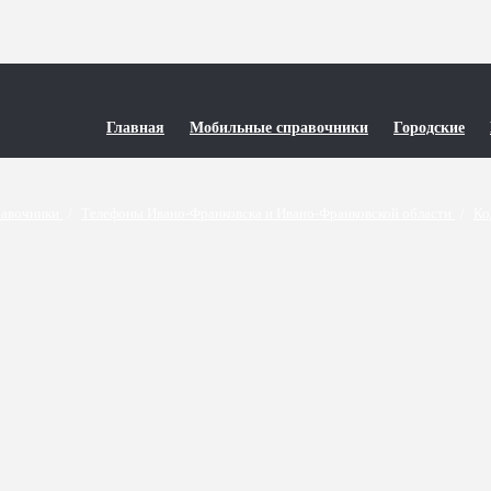
Главная
Мобильные справочники
Городские
равочники
/
Телефоны Ивано-Франковска и Ивано-Франковской области
/
Ко