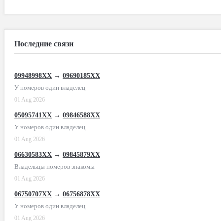
Последние связи
09948998XX
→
09690185XX
У номеров один владелец
01 Aug 2026
05095741XX
→
09846588XX
У номеров один владелец
01 Aug 2026
06630583XX
→
09845879XX
Владельцы номеров знакомы
01 Aug 2026
06750707XX
→
06756878XX
У номеров один владелец
01 Aug 2026