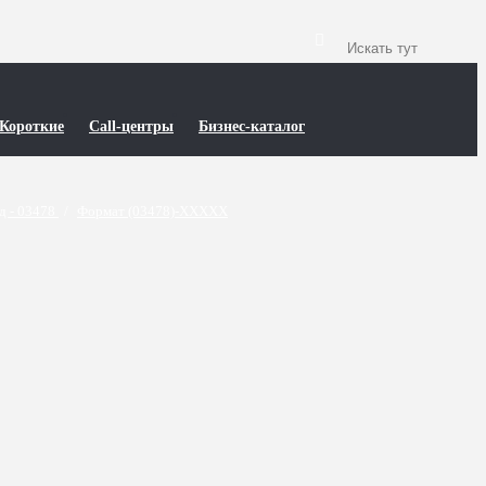
Короткие
Call-центры
Бизнес-каталог
д - 03478
/
Формат (03478)-XXXXX