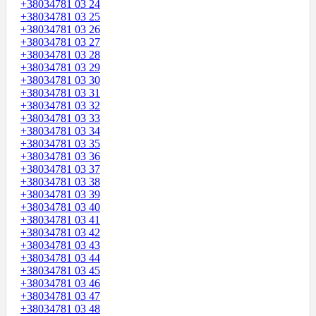
+38034781 03 24
+38034781 03 25
+38034781 03 26
+38034781 03 27
+38034781 03 28
+38034781 03 29
+38034781 03 30
+38034781 03 31
+38034781 03 32
+38034781 03 33
+38034781 03 34
+38034781 03 35
+38034781 03 36
+38034781 03 37
+38034781 03 38
+38034781 03 39
+38034781 03 40
+38034781 03 41
+38034781 03 42
+38034781 03 43
+38034781 03 44
+38034781 03 45
+38034781 03 46
+38034781 03 47
+38034781 03 48