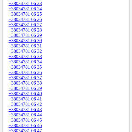
+38034781 06 23
+38034781 06 24
+38034781 06 25
+38034781 06 26
+38034781 06 27
+38034781 06 28
+38034781 06 29
+38034781 06 30
+38034781 06 31
+38034781 06 32
+38034781 06 33
+38034781 06 34
+38034781 06 35
+38034781 06 36
+38034781 06 37
+38034781 06 38
+38034781 06 39
+38034781 06 40
+38034781 06 41
+38034781 06 42
+38034781 06 43
+38034781 06 44
+38034781 06 45
+38034781 06 46
+38034781 06 47