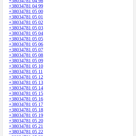
+38034781 04 98
+38034781 04 99
+38034781 05 00
+38034781 05 01
+38034781 05 02
+38034781 05 03
+38034781 05 04
+38034781 05 05
+38034781 05 06
+38034781 05 07
+38034781 05 08
+38034781 05 09
+38034781 05 10
+38034781 05 11
+38034781 05 12
+38034781 05 13
+38034781 05 14
+38034781 05 15
+38034781 05 16
+38034781 05 17
+38034781 05 18
+38034781 05 19
+38034781 05 20
+38034781 05 21
+38034781 05 22