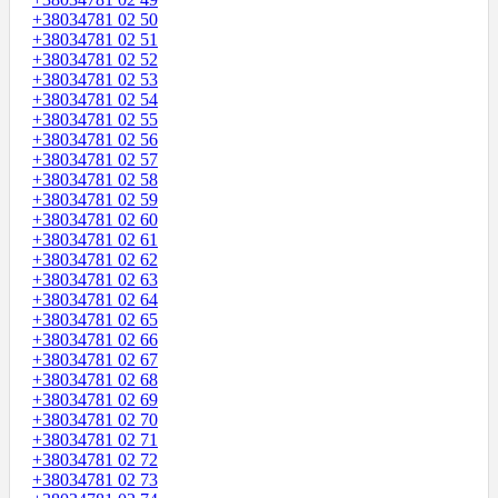
+38034781 02 50
+38034781 02 51
+38034781 02 52
+38034781 02 53
+38034781 02 54
+38034781 02 55
+38034781 02 56
+38034781 02 57
+38034781 02 58
+38034781 02 59
+38034781 02 60
+38034781 02 61
+38034781 02 62
+38034781 02 63
+38034781 02 64
+38034781 02 65
+38034781 02 66
+38034781 02 67
+38034781 02 68
+38034781 02 69
+38034781 02 70
+38034781 02 71
+38034781 02 72
+38034781 02 73