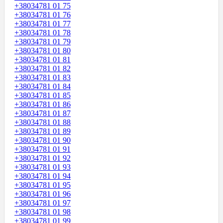
+38034781 01 75
+38034781 01 76
+38034781 01 77
+38034781 01 78
+38034781 01 79
+38034781 01 80
+38034781 01 81
+38034781 01 82
+38034781 01 83
+38034781 01 84
+38034781 01 85
+38034781 01 86
+38034781 01 87
+38034781 01 88
+38034781 01 89
+38034781 01 90
+38034781 01 91
+38034781 01 92
+38034781 01 93
+38034781 01 94
+38034781 01 95
+38034781 01 96
+38034781 01 97
+38034781 01 98
+38034781 01 99