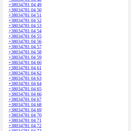
+38034781 04 49
+38034781 04 50
+38034781 04 51
+38034781 04 52
+38034781 04 53
+38034781 04 54
+38034781 04 55
+38034781 04 56
+38034781 04 57
+38034781 04 58
+38034781 04 59
+38034781 04 60
+38034781 04 61
+38034781 04 62
+38034781 04 63
+38034781 04 64
+38034781 04 65
+38034781 04 66
+38034781 04 67
+38034781 04 68
+38034781 04 69
+38034781 04 70
+38034781 04 71
+38034781 04 72
+38034781 04 73