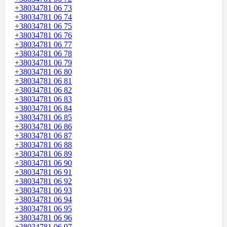
+38034781 06 73
+38034781 06 74
+38034781 06 75
+38034781 06 76
+38034781 06 77
+38034781 06 78
+38034781 06 79
+38034781 06 80
+38034781 06 81
+38034781 06 82
+38034781 06 83
+38034781 06 84
+38034781 06 85
+38034781 06 86
+38034781 06 87
+38034781 06 88
+38034781 06 89
+38034781 06 90
+38034781 06 91
+38034781 06 92
+38034781 06 93
+38034781 06 94
+38034781 06 95
+38034781 06 96
+38034781 06 97