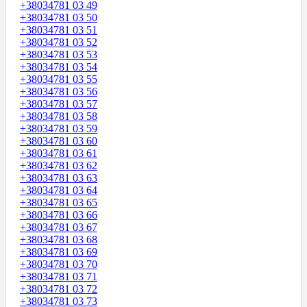
+38034781 03 49
+38034781 03 50
+38034781 03 51
+38034781 03 52
+38034781 03 53
+38034781 03 54
+38034781 03 55
+38034781 03 56
+38034781 03 57
+38034781 03 58
+38034781 03 59
+38034781 03 60
+38034781 03 61
+38034781 03 62
+38034781 03 63
+38034781 03 64
+38034781 03 65
+38034781 03 66
+38034781 03 67
+38034781 03 68
+38034781 03 69
+38034781 03 70
+38034781 03 71
+38034781 03 72
+38034781 03 73