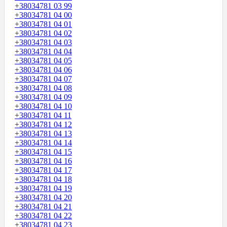
+38034781 03 99
+38034781 04 00
+38034781 04 01
+38034781 04 02
+38034781 04 03
+38034781 04 04
+38034781 04 05
+38034781 04 06
+38034781 04 07
+38034781 04 08
+38034781 04 09
+38034781 04 10
+38034781 04 11
+38034781 04 12
+38034781 04 13
+38034781 04 14
+38034781 04 15
+38034781 04 16
+38034781 04 17
+38034781 04 18
+38034781 04 19
+38034781 04 20
+38034781 04 21
+38034781 04 22
+38034781 04 23