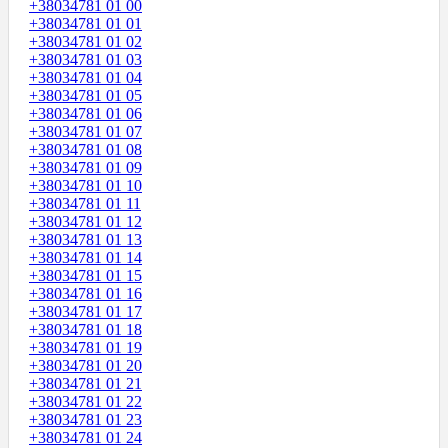
+38034781 01 00
+38034781 01 01
+38034781 01 02
+38034781 01 03
+38034781 01 04
+38034781 01 05
+38034781 01 06
+38034781 01 07
+38034781 01 08
+38034781 01 09
+38034781 01 10
+38034781 01 11
+38034781 01 12
+38034781 01 13
+38034781 01 14
+38034781 01 15
+38034781 01 16
+38034781 01 17
+38034781 01 18
+38034781 01 19
+38034781 01 20
+38034781 01 21
+38034781 01 22
+38034781 01 23
+38034781 01 24