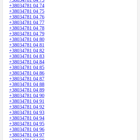
+38034781 04 74
+38034781 04 75
+38034781 04 76
+38034781 04 77
+38034781 04 78
+38034781 04 79
+38034781 04 80
+38034781 04 81
+38034781 04 82
+38034781 04 83
+38034781 04 84
+38034781 04 85
+38034781 04 86
+38034781 04 87
+38034781 04 88
+38034781 04 89
+38034781 04 90
+38034781 04 91
+38034781 04 92
+38034781 04 93
+38034781 04 94
+38034781 04 95
+38034781 04 96
+38034781 04 97