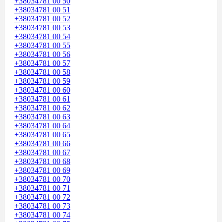
+38034781 00 50
+38034781 00 51
+38034781 00 52
+38034781 00 53
+38034781 00 54
+38034781 00 55
+38034781 00 56
+38034781 00 57
+38034781 00 58
+38034781 00 59
+38034781 00 60
+38034781 00 61
+38034781 00 62
+38034781 00 63
+38034781 00 64
+38034781 00 65
+38034781 00 66
+38034781 00 67
+38034781 00 68
+38034781 00 69
+38034781 00 70
+38034781 00 71
+38034781 00 72
+38034781 00 73
+38034781 00 74