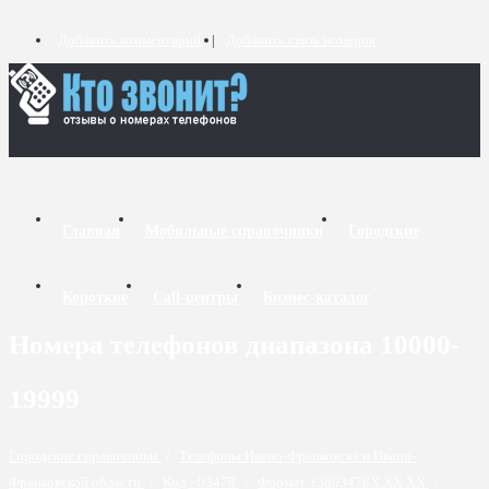
Добавить комментарий
Добавить связь номеров
Главная
Мобильные справочники
Городские
Короткие
Call-центры
Бизнес-каталог
Номера телефонов диапазона 10000-
19999
Городские справочники
/
Телефоны Ивано-Франковска и Ивано-
Франковской области
/
Код - 03478
/
Формат +3803478X XX XX
/