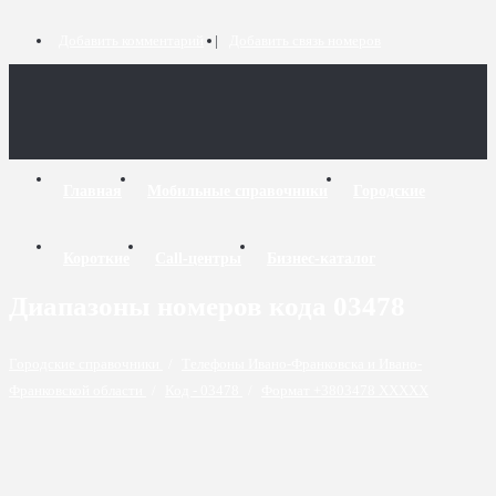
Добавить комментарий
Добавить связь номеров
Главная
Мобильные справочники
Городские
Короткие
Call-центры
Бизнес-каталог
Диапазоны номеров кода 03478
Городские справочники
/
Телефоны Ивано-Франковска и Ивано-
Франковской области
/
Код - 03478
/
Формат +3803478 XXXXX