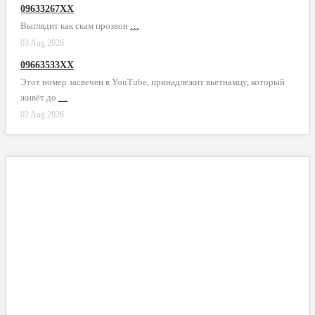
09633267XX
Выглядит как скам прозвон
…
03 Aug 2026
09663533XX
Этот номер засвечен в YouTube, принадлежит вьетнамцу, который
живёт до
…
02 Aug 2026