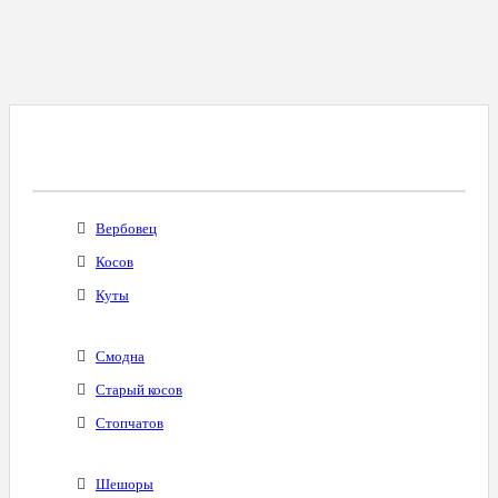
Все Города С Таким Же Междугородним
Кодом
Вербовец
Косов
Куты
Смодна
Старый косов
Стопчатов
Шешоры