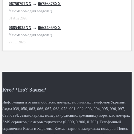
06750707XX
→
06756878XX
У номеров один владелец
01 Aug 2026
06854035XX
→
06634369XX
У номеров один владелец
27 Jul 2026
Кто? Что? Зачем?
Информация и отзывы обо всех номерах мобильных телефонов Украины
(коды 039, 050, 063, 066, 067, 068, 073, 091, 092, 093, 094, 095, 096, 097,
098, 099), стационарных номерах (офисных, домашних), коротких номерах
SMS-сервисов, номеров аудиотекса (0-800, 0-900, 0-703). Телефонный
справочник Киева и Харькова. Комментарии о владельцах номеров. Поиск