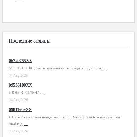
Последние отзывы
06729755XX
МОШЕННИК ; скользкая личность - кидает на деньги
…
04 Aug 2026
09538100XX
ЛЮБЛЮ СІЛЬНА
…
04 Aug 2026
09811669XX
Шахраї! надіслали повідомлення на Вайбер начебто від Авторіа -
щоб під
…
03 Aug 2026