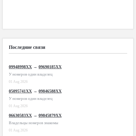
Последние связи
09948998XX
→
09690185XX
У номеров один владелец
01 Aug 2026
05095741XX
→
09846588XX
У номеров один владелец
01 Aug 2026
06630583XX
→
09845879XX
Владельцы номеров знакомы
01 Aug 2026