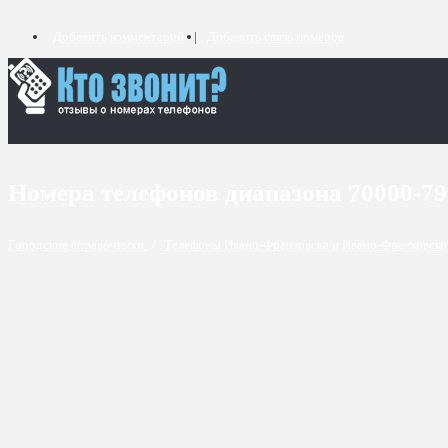
Добавить комментарий
Добавить связь номеров
Номера телефонов диапазона 70000-7
Городские справочники
/
Телефоны Ивано-Франковска и Ивано-Франковско