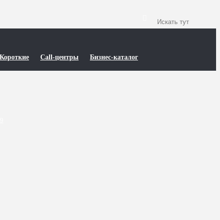
Короткие
Call-центры
Бизнес-каталог
99