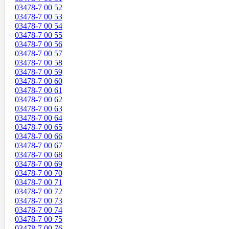
03478-7 00 52
03478-7 00 53
03478-7 00 54
03478-7 00 55
03478-7 00 56
03478-7 00 57
03478-7 00 58
03478-7 00 59
03478-7 00 60
03478-7 00 61
03478-7 00 62
03478-7 00 63
03478-7 00 64
03478-7 00 65
03478-7 00 66
03478-7 00 67
03478-7 00 68
03478-7 00 69
03478-7 00 70
03478-7 00 71
03478-7 00 72
03478-7 00 73
03478-7 00 74
03478-7 00 75
03478-7 00 76