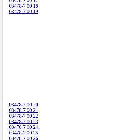
03478-7 00 17
03478-7 00 18
03478-7 00 19
03478-7 00 20
03478-7 00 21
03478-7 00 22
03478-7 00 23
03478-7 00 24
03478-7 00 25
03478-7 00 26