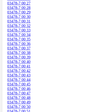
03478-7 00 27
03478-7 00 28
03478-7 00 29
03478-7 00 30
03478-7 00 31
03478-7 00 32
03478-7 00 33
03478-7 00 34
03478-7 00 35
03478-7 00 36
03478-7 00 37
03478-7 00 38
03478-7 00 39
03478-7 00 40
03478-7 00 41
03478-7 00 42
03478-7 00 43
03478-7 00 44
03478-7 00 45
03478-7 00 46
03478-7 00 47
03478-7 00 48
03478-7 00 49
03478-7 00 50
03478-7 00 51