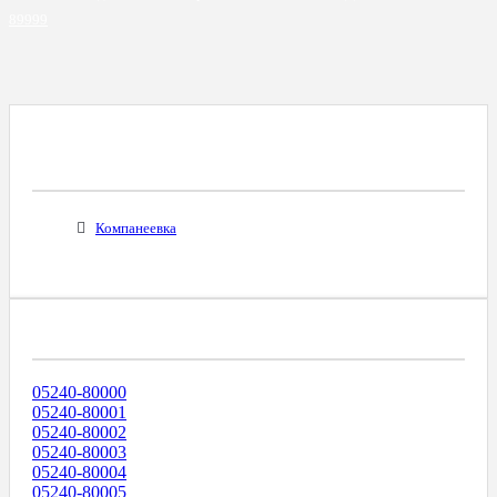
89999
Все Города С Таким Же Междугородним
Кодом
Компанеевка
Диапазоны Телефонных Номеров
05240-80000
05240-80001
05240-80002
05240-80003
05240-80004
05240-80005