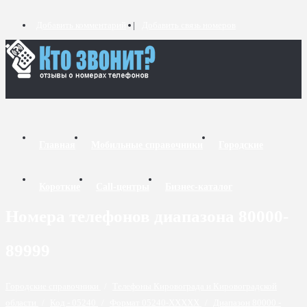
Добавить комментарий
Добавить связь номеров
Главная
Мобильные справочники
Городские
Короткие
Call-центры
Бизнес-каталог
Номера телефонов диапазона 80000-
89999
Городские справочники
/
Телефоны Кировограда и Кировоградской
области
/
Код - 05240
/
Формат 05240-XXXXX
/
Диапазон 80000 -