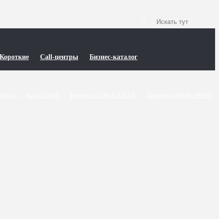
Короткие
Call-центры
Бизнес-каталог
бласти
/
Код - 05240
/
Формат 05240-X XX XX
/
Диапазон 00000 - 09999