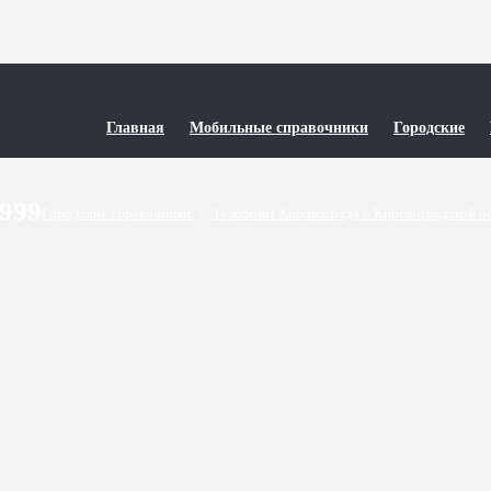
Главная
Мобильные справочники
Городские
9999
Городские справочники
/
Телефоны Кировограда и Кировоградской о