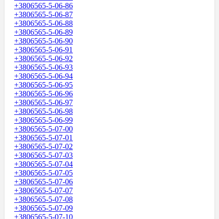
+3806565-5-06-86
+3806565-5-06-87
+3806565-5-06-88
+3806565-5-06-89
+3806565-5-06-90
+3806565-5-06-91
+3806565-5-06-92
+3806565-5-06-93
+3806565-5-06-94
+3806565-5-06-95
+3806565-5-06-96
+3806565-5-06-97
+3806565-5-06-98
+3806565-5-06-99
+3806565-5-07-00
+3806565-5-07-01
+3806565-5-07-02
+3806565-5-07-03
+3806565-5-07-04
+3806565-5-07-05
+3806565-5-07-06
+3806565-5-07-07
+3806565-5-07-08
+3806565-5-07-09
+3806565-5-07-10