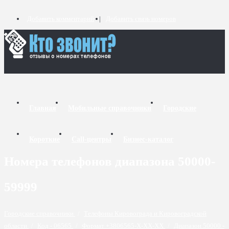
Добавить комментарий
Добавить связь номеров
Главная
Мобильные справочники
Городские
Короткие
Call-центры
Бизнес-каталог
Номера телефонов диапазона 50000-
59999
Городские справочники
/
Телефоны Кировограда и Кировоградской
области
/
Код - 06565
/
Формат +3806565-X-XX-XX
/
Диапазон 50000 -