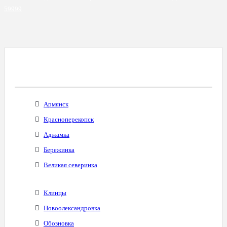
59999
Все Города С Таким Же Междугородним
Кодом
Армянск
Красноперекопск
Аджамка
Бережинка
Великая северинка
Клинцы
Новоолександровка
Обозновка