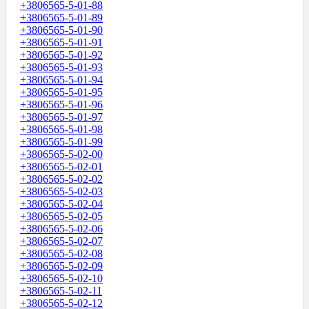
+3806565-5-01-88
+3806565-5-01-89
+3806565-5-01-90
+3806565-5-01-91
+3806565-5-01-92
+3806565-5-01-93
+3806565-5-01-94
+3806565-5-01-95
+3806565-5-01-96
+3806565-5-01-97
+3806565-5-01-98
+3806565-5-01-99
+3806565-5-02-00
+3806565-5-02-01
+3806565-5-02-02
+3806565-5-02-03
+3806565-5-02-04
+3806565-5-02-05
+3806565-5-02-06
+3806565-5-02-07
+3806565-5-02-08
+3806565-5-02-09
+3806565-5-02-10
+3806565-5-02-11
+3806565-5-02-12