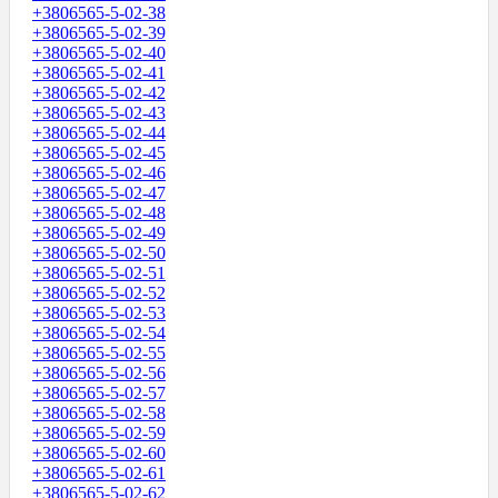
+3806565-5-02-38
+3806565-5-02-39
+3806565-5-02-40
+3806565-5-02-41
+3806565-5-02-42
+3806565-5-02-43
+3806565-5-02-44
+3806565-5-02-45
+3806565-5-02-46
+3806565-5-02-47
+3806565-5-02-48
+3806565-5-02-49
+3806565-5-02-50
+3806565-5-02-51
+3806565-5-02-52
+3806565-5-02-53
+3806565-5-02-54
+3806565-5-02-55
+3806565-5-02-56
+3806565-5-02-57
+3806565-5-02-58
+3806565-5-02-59
+3806565-5-02-60
+3806565-5-02-61
+3806565-5-02-62