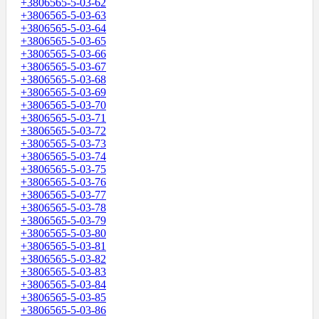
+3806565-5-03-62
+3806565-5-03-63
+3806565-5-03-64
+3806565-5-03-65
+3806565-5-03-66
+3806565-5-03-67
+3806565-5-03-68
+3806565-5-03-69
+3806565-5-03-70
+3806565-5-03-71
+3806565-5-03-72
+3806565-5-03-73
+3806565-5-03-74
+3806565-5-03-75
+3806565-5-03-76
+3806565-5-03-77
+3806565-5-03-78
+3806565-5-03-79
+3806565-5-03-80
+3806565-5-03-81
+3806565-5-03-82
+3806565-5-03-83
+3806565-5-03-84
+3806565-5-03-85
+3806565-5-03-86