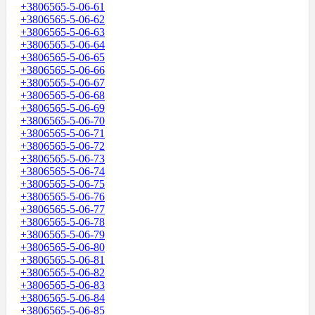
+3806565-5-06-61
+3806565-5-06-62
+3806565-5-06-63
+3806565-5-06-64
+3806565-5-06-65
+3806565-5-06-66
+3806565-5-06-67
+3806565-5-06-68
+3806565-5-06-69
+3806565-5-06-70
+3806565-5-06-71
+3806565-5-06-72
+3806565-5-06-73
+3806565-5-06-74
+3806565-5-06-75
+3806565-5-06-76
+3806565-5-06-77
+3806565-5-06-78
+3806565-5-06-79
+3806565-5-06-80
+3806565-5-06-81
+3806565-5-06-82
+3806565-5-06-83
+3806565-5-06-84
+3806565-5-06-85