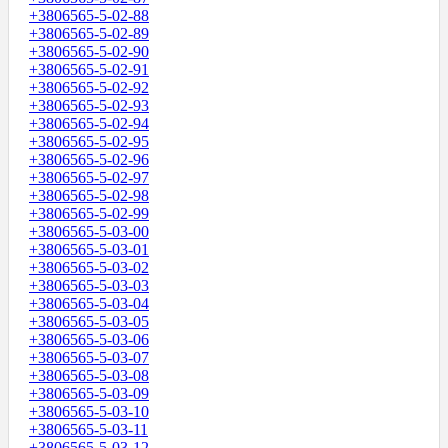
+3806565-5-02-88
+3806565-5-02-89
+3806565-5-02-90
+3806565-5-02-91
+3806565-5-02-92
+3806565-5-02-93
+3806565-5-02-94
+3806565-5-02-95
+3806565-5-02-96
+3806565-5-02-97
+3806565-5-02-98
+3806565-5-02-99
+3806565-5-03-00
+3806565-5-03-01
+3806565-5-03-02
+3806565-5-03-03
+3806565-5-03-04
+3806565-5-03-05
+3806565-5-03-06
+3806565-5-03-07
+3806565-5-03-08
+3806565-5-03-09
+3806565-5-03-10
+3806565-5-03-11
+3806565-5-03-12