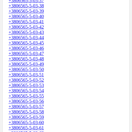
+3806565-5-03-37
+3806565-5-03-38
+3806565-5-03-39
+3806565-5-03-40
+3806565-5-03-41
+3806565-5-03-42
+3806565-5-03-43
+3806565-5-03-44
+3806565-5-03-45
+3806565-5-03-46
+3806565-5-03-47
+3806565-5-03-48
+3806565-5-03-49
+3806565-5-03-50
+3806565-5-03-51
+3806565-5-03-52
+3806565-5-03-53
+3806565-5-03-54
+3806565-5-03-55
+3806565-5-03-56
+3806565-5-03-57
+3806565-5-03-58
+3806565-5-03-59
+3806565-5-03-60
+3806565-5-03-61