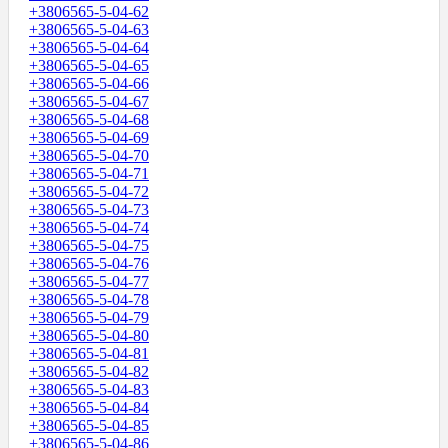
+3806565-5-04-62
+3806565-5-04-63
+3806565-5-04-64
+3806565-5-04-65
+3806565-5-04-66
+3806565-5-04-67
+3806565-5-04-68
+3806565-5-04-69
+3806565-5-04-70
+3806565-5-04-71
+3806565-5-04-72
+3806565-5-04-73
+3806565-5-04-74
+3806565-5-04-75
+3806565-5-04-76
+3806565-5-04-77
+3806565-5-04-78
+3806565-5-04-79
+3806565-5-04-80
+3806565-5-04-81
+3806565-5-04-82
+3806565-5-04-83
+3806565-5-04-84
+3806565-5-04-85
+3806565-5-04-86