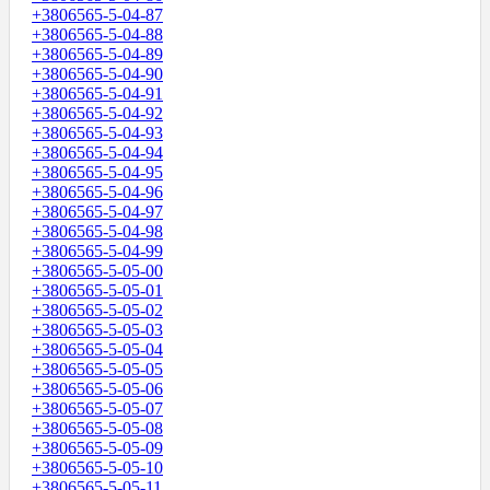
+3806565-5-04-87
+3806565-5-04-88
+3806565-5-04-89
+3806565-5-04-90
+3806565-5-04-91
+3806565-5-04-92
+3806565-5-04-93
+3806565-5-04-94
+3806565-5-04-95
+3806565-5-04-96
+3806565-5-04-97
+3806565-5-04-98
+3806565-5-04-99
+3806565-5-05-00
+3806565-5-05-01
+3806565-5-05-02
+3806565-5-05-03
+3806565-5-05-04
+3806565-5-05-05
+3806565-5-05-06
+3806565-5-05-07
+3806565-5-05-08
+3806565-5-05-09
+3806565-5-05-10
+3806565-5-05-11