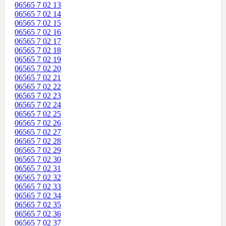
06565 7 02 13
06565 7 02 14
06565 7 02 15
06565 7 02 16
06565 7 02 17
06565 7 02 18
06565 7 02 19
06565 7 02 20
06565 7 02 21
06565 7 02 22
06565 7 02 23
06565 7 02 24
06565 7 02 25
06565 7 02 26
06565 7 02 27
06565 7 02 28
06565 7 02 29
06565 7 02 30
06565 7 02 31
06565 7 02 32
06565 7 02 33
06565 7 02 34
06565 7 02 35
06565 7 02 36
06565 7 02 37