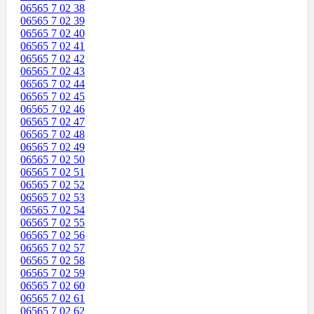
06565 7 02 38
06565 7 02 39
06565 7 02 40
06565 7 02 41
06565 7 02 42
06565 7 02 43
06565 7 02 44
06565 7 02 45
06565 7 02 46
06565 7 02 47
06565 7 02 48
06565 7 02 49
06565 7 02 50
06565 7 02 51
06565 7 02 52
06565 7 02 53
06565 7 02 54
06565 7 02 55
06565 7 02 56
06565 7 02 57
06565 7 02 58
06565 7 02 59
06565 7 02 60
06565 7 02 61
06565 7 02 62