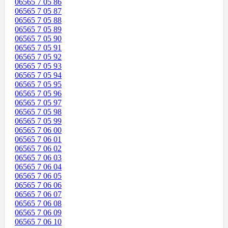
06565 7 05 86
06565 7 05 87
06565 7 05 88
06565 7 05 89
06565 7 05 90
06565 7 05 91
06565 7 05 92
06565 7 05 93
06565 7 05 94
06565 7 05 95
06565 7 05 96
06565 7 05 97
06565 7 05 98
06565 7 05 99
06565 7 06 00
06565 7 06 01
06565 7 06 02
06565 7 06 03
06565 7 06 04
06565 7 06 05
06565 7 06 06
06565 7 06 07
06565 7 06 08
06565 7 06 09
06565 7 06 10