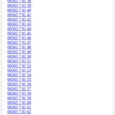
06565 7 01 38
06565 7 01 39
06565 7 01 40
06565 7 01 41
06565 7 01 42
06565 7 01 43
06565 7 01 44
06565 7 01 45
06565 7 01 46
06565 7 01 47
06565 7 01 48
06565 7 01 49
06565 7 01 50
06565 7 01 51
06565 7 01 52
06565 7 01 53
06565 7 01 54
06565 7 01 55
06565 7 01 56
06565 7 01 57
06565 7 01 58
06565 7 01 59
06565 7 01 60
06565 7 01 61
06565 7 01 62