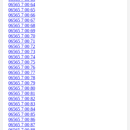
06565 7 00 64
06565 7 00 65
06565 7 00 66
06565 7 00 67
06565 7 00 68
06565 7 00 69
06565 7 00 70
06565 7 00 71
06565 7 00 72
06565 7 00 73
06565 7 00 74
06565 7 00 75
06565 7 00 76
06565 7 00 77
06565 7 00 78
06565 7 00 79
06565 7 00 80
06565 7 00 81
06565 7 00 82
06565 7 00 83
06565 7 00 84
06565 7 00 85
06565 7 00 86
06565 7 00 87
06565 7 00 88