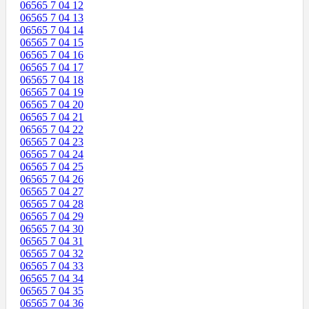
06565 7 04 12
06565 7 04 13
06565 7 04 14
06565 7 04 15
06565 7 04 16
06565 7 04 17
06565 7 04 18
06565 7 04 19
06565 7 04 20
06565 7 04 21
06565 7 04 22
06565 7 04 23
06565 7 04 24
06565 7 04 25
06565 7 04 26
06565 7 04 27
06565 7 04 28
06565 7 04 29
06565 7 04 30
06565 7 04 31
06565 7 04 32
06565 7 04 33
06565 7 04 34
06565 7 04 35
06565 7 04 36