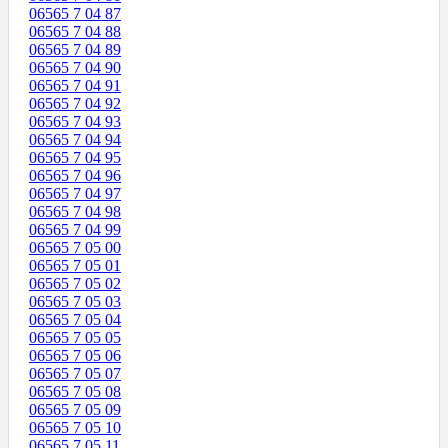
06565 7 04 87
06565 7 04 88
06565 7 04 89
06565 7 04 90
06565 7 04 91
06565 7 04 92
06565 7 04 93
06565 7 04 94
06565 7 04 95
06565 7 04 96
06565 7 04 97
06565 7 04 98
06565 7 04 99
06565 7 05 00
06565 7 05 01
06565 7 05 02
06565 7 05 03
06565 7 05 04
06565 7 05 05
06565 7 05 06
06565 7 05 07
06565 7 05 08
06565 7 05 09
06565 7 05 10
06565 7 05 11