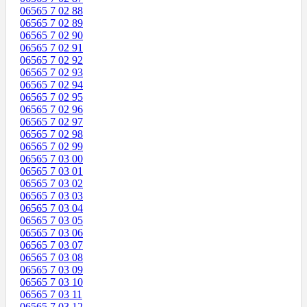
06565 7 02 88
06565 7 02 89
06565 7 02 90
06565 7 02 91
06565 7 02 92
06565 7 02 93
06565 7 02 94
06565 7 02 95
06565 7 02 96
06565 7 02 97
06565 7 02 98
06565 7 02 99
06565 7 03 00
06565 7 03 01
06565 7 03 02
06565 7 03 03
06565 7 03 04
06565 7 03 05
06565 7 03 06
06565 7 03 07
06565 7 03 08
06565 7 03 09
06565 7 03 10
06565 7 03 11
06565 7 03 12