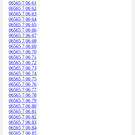
06565 7 06 61
06565 7 06 62
06565 7 06 63
06565 7 06 64
06565 7 06 65
06565 7 06 66
06565 7 06 67
06565 7 06 68
06565 7 06 69
06565 7 06 70
06565 7 06 71
06565 7 06 72
06565 7 06 73
06565 7 06 74
06565 7 06 75
06565 7 06 76
06565 7 06 77
06565 7 06 78
06565 7 06 79
06565 7 06 80
06565 7 06 81
06565 7 06 82
06565 7 06 83
06565 7 06 84
06565 7 06 85