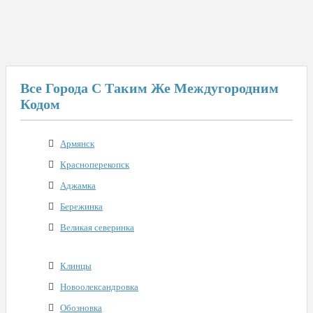
Все Города С Таким Же Междугородним
Кодом
Армянск
Красноперекопск
Аджамка
Бережинка
Великая северинка
Клинцы
Новоолександровка
Обозновка