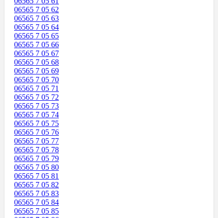
06565 7 05 61
06565 7 05 62
06565 7 05 63
06565 7 05 64
06565 7 05 65
06565 7 05 66
06565 7 05 67
06565 7 05 68
06565 7 05 69
06565 7 05 70
06565 7 05 71
06565 7 05 72
06565 7 05 73
06565 7 05 74
06565 7 05 75
06565 7 05 76
06565 7 05 77
06565 7 05 78
06565 7 05 79
06565 7 05 80
06565 7 05 81
06565 7 05 82
06565 7 05 83
06565 7 05 84
06565 7 05 85