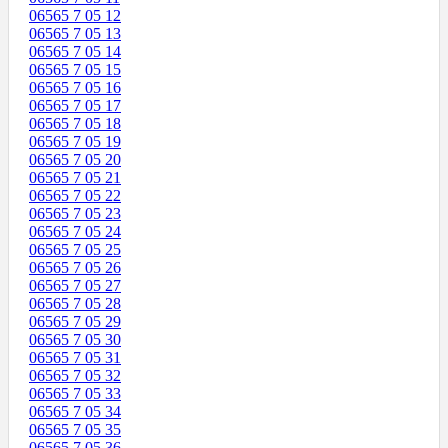
06565 7 05 12
06565 7 05 13
06565 7 05 14
06565 7 05 15
06565 7 05 16
06565 7 05 17
06565 7 05 18
06565 7 05 19
06565 7 05 20
06565 7 05 21
06565 7 05 22
06565 7 05 23
06565 7 05 24
06565 7 05 25
06565 7 05 26
06565 7 05 27
06565 7 05 28
06565 7 05 29
06565 7 05 30
06565 7 05 31
06565 7 05 32
06565 7 05 33
06565 7 05 34
06565 7 05 35
06565 7 05 36