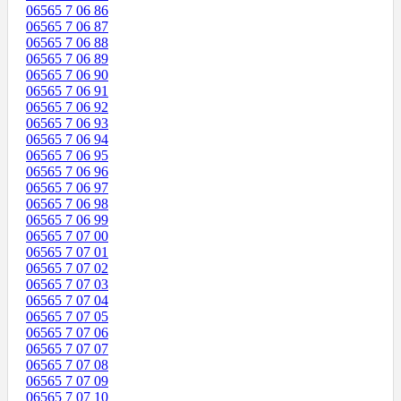
06565 7 06 86
06565 7 06 87
06565 7 06 88
06565 7 06 89
06565 7 06 90
06565 7 06 91
06565 7 06 92
06565 7 06 93
06565 7 06 94
06565 7 06 95
06565 7 06 96
06565 7 06 97
06565 7 06 98
06565 7 06 99
06565 7 07 00
06565 7 07 01
06565 7 07 02
06565 7 07 03
06565 7 07 04
06565 7 07 05
06565 7 07 06
06565 7 07 07
06565 7 07 08
06565 7 07 09
06565 7 07 10