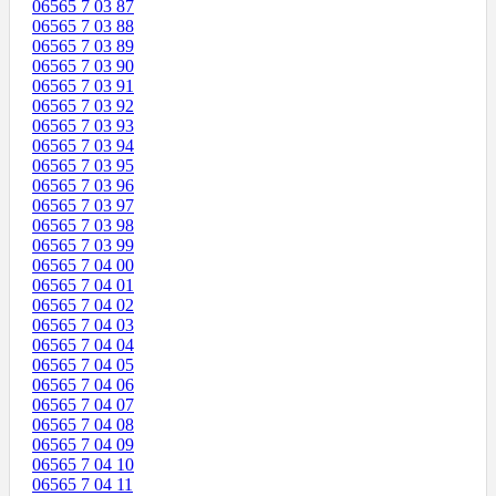
06565 7 03 87
06565 7 03 88
06565 7 03 89
06565 7 03 90
06565 7 03 91
06565 7 03 92
06565 7 03 93
06565 7 03 94
06565 7 03 95
06565 7 03 96
06565 7 03 97
06565 7 03 98
06565 7 03 99
06565 7 04 00
06565 7 04 01
06565 7 04 02
06565 7 04 03
06565 7 04 04
06565 7 04 05
06565 7 04 06
06565 7 04 07
06565 7 04 08
06565 7 04 09
06565 7 04 10
06565 7 04 11