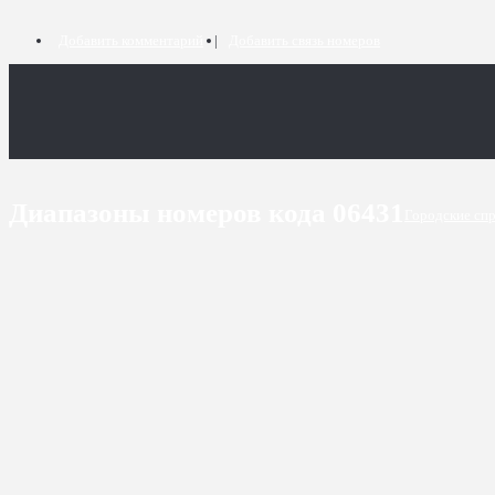
Добавить комментарий
Добавить связь номеров
Диапазоны номеров кода 06431
Городские сп