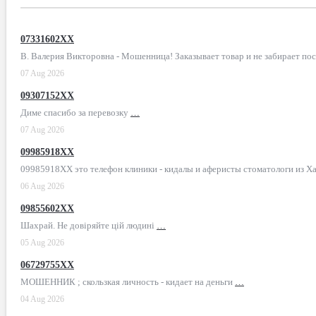
07331602XX
В. Валерия Викторовна - Мошенница! Заказывает товар и не забирает по
07 Aug 2026
09307152XX
Диме спасибо за перевозку
…
07 Aug 2026
09985918XX
09985918XX это телефон клиники - кидалы и аферисты стоматологи из Х
06 Aug 2026
09855602XX
Шахрай. Не довіряйте цій людині
…
05 Aug 2026
06729755XX
МОШЕННИК ; скользкая личность - кидает на деньги
…
04 Aug 2026