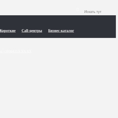
Короткие
Call-центры
Бизнес-каталог
т +3806431X XX XX