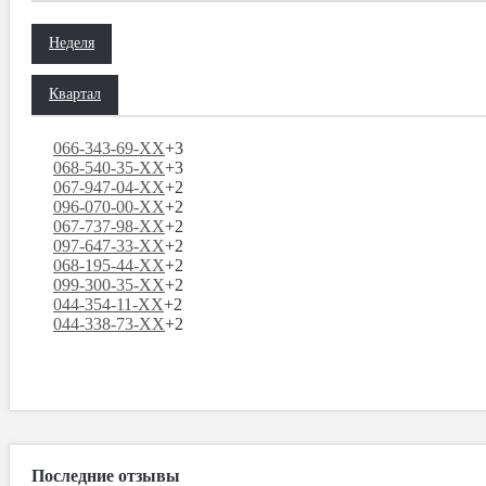
Неделя
Квартал
066-343-69-XX
+3
068-540-35-XX
+3
067-947-04-XX
+2
096-070-00-XX
+2
067-737-98-XX
+2
097-647-33-XX
+2
068-195-44-XX
+2
099-300-35-XX
+2
044-354-11-XX
+2
044-338-73-XX
+2
Последние отзывы