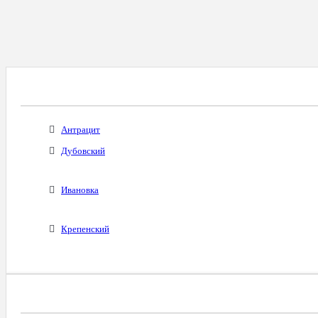
Все Города С Таким Же Междугородним Код
Антрацит
Дубовский
Ивановка
Крепенский
Диапазоны Телефонных Номеров