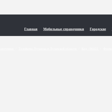
Главная
Мобильные справочники
Городские
равочники
/
Телефоны Луганска и Луганской области
/
Код - 06431
/
Форма