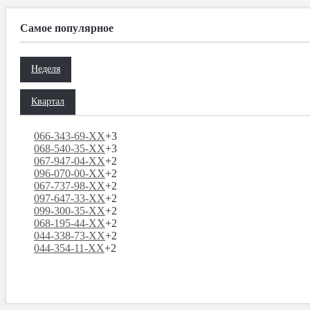
Самое популярное
Неделя
Квартал
066-343-69-XX
+3
068-540-35-XX
+3
067-947-04-XX
+2
096-070-00-XX
+2
067-737-98-XX
+2
097-647-33-XX
+2
099-300-35-XX
+2
068-195-44-XX
+2
044-338-73-XX
+2
044-354-11-XX
+2