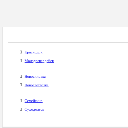
Все Города С Таким Же Междугородним Код
Краснодон
Молодогвардейск
Новоанновка
Новосветловка
Семейкино
Суходольск