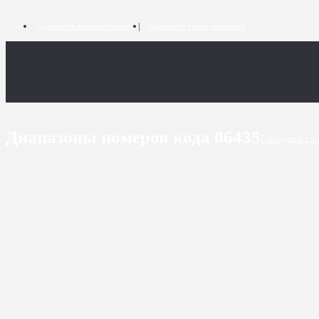
Добавить комментарий
Добавить связь номеров
Диапазоны номеров кода 06435
Городские сп