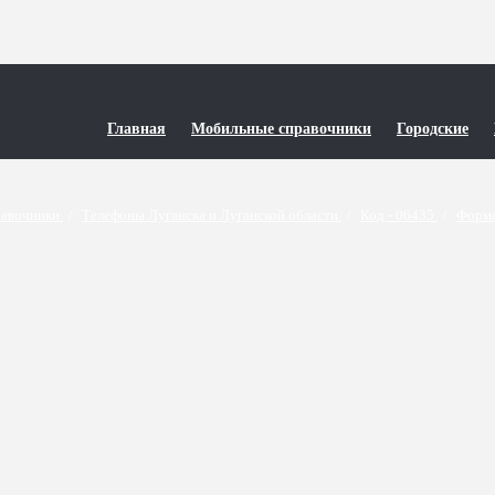
Главная
Мобильные справочники
Городские
равочники
/
Телефоны Луганска и Луганской области
/
Код - 06435
/
Форма