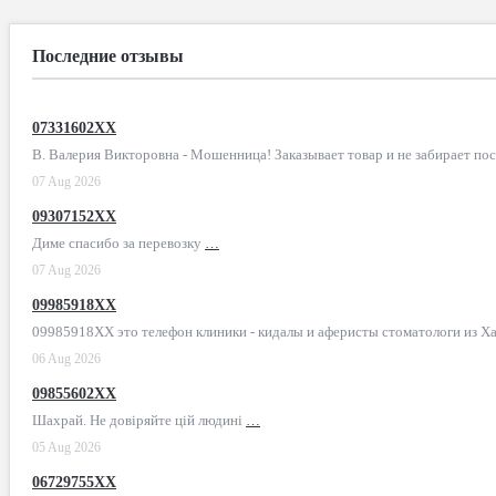
Последние отзывы
07331602XX
В. Валерия Викторовна - Мошенница! Заказывает товар и не забирает по
07 Aug 2026
09307152XX
Диме спасибо за перевозку
…
07 Aug 2026
09985918XX
09985918XX это телефон клиники - кидалы и аферисты стоматологи из Х
06 Aug 2026
09855602XX
Шахрай. Не довіряйте цій людині
…
05 Aug 2026
06729755XX