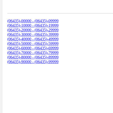
Диапазоны Телефонных Номеров
(06435)-00000 - (06435)-09999
(06435)-10000 - (06435)-19999
(06435)-20000 - (06435)-29999
(06435)-30000 - (06435)-39999
(06435)-40000 - (06435)-49999
(06435)-50000 - (06435)-59999
(06435)-60000 - (06435)-69999
(06435)-70000 - (06435)-79999
(06435)-80000 - (06435)-89999
(06435)-90000 - (06435)-99999