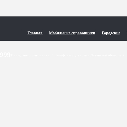
Главная
Мобильные справочники
Городские
9999
Городские справочники
/
Телефоны Луганска и Луганской области
/