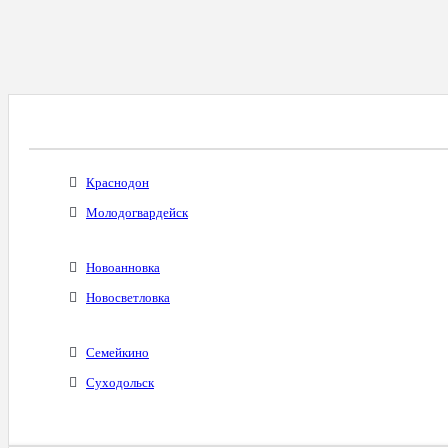
Все Города С Таким Же Междугородним Код
Краснодон
Молодогвардейск
Новоанновка
Новосветловка
Семейкино
Суходольск