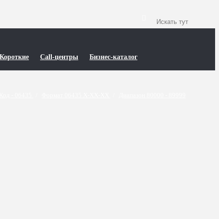
Короткие
Call-центры
Бизнес-каталог
Код - 06435
/
Формат 06435 X-XX-XX
/
Диапазон 80000 - 89999