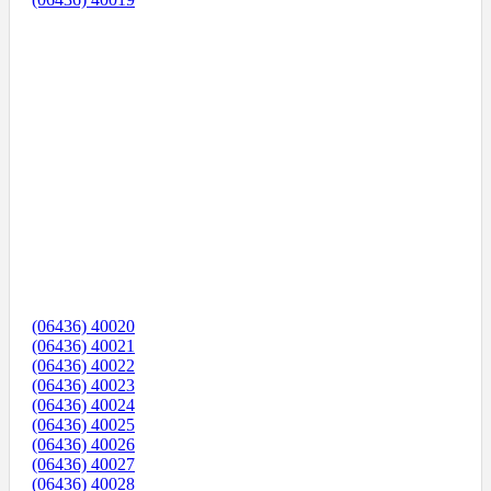
(06436) 40020
(06436) 40021
(06436) 40022
(06436) 40023
(06436) 40024
(06436) 40025
(06436) 40026
(06436) 40027
(06436) 40028