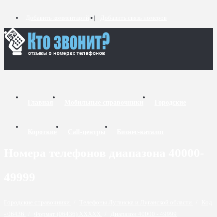
Добавить комментарий
Добавить связь номеров
Главная
Мобильные справочники
Городские
Короткие
Call-центры
Бизнес-каталог
Номера телефонов диапазона 40000-
49999
Городские справочники
/
Телефоны Луганска и Луганской области
/
Код
- 06436
/
Формат (06436) XXXXX
/
Диапазон 40000 - 49999