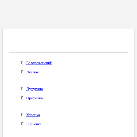
Все Города С Таким Же Междугородним
Кодом
Белореченский
Лесное
Лутугино
Ореховка
Успенка
Юрьевка