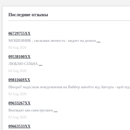
Последние отзывы
06729755XX
МОШЕННИК ; скользкая личность - кидает на деньги
…
04 Aug 2026
09538100XX
ЛЮБЛЮ СІЛЬНА
…
04 Aug 2026
09811669XX
Шахраї! надіслали повідомлення на Вайбер начебто від Авторіа - щоб пі
03 Aug 2026
09633267XX
Выглядит как скам прозвон
…
03 Aug 2026
09663533XX