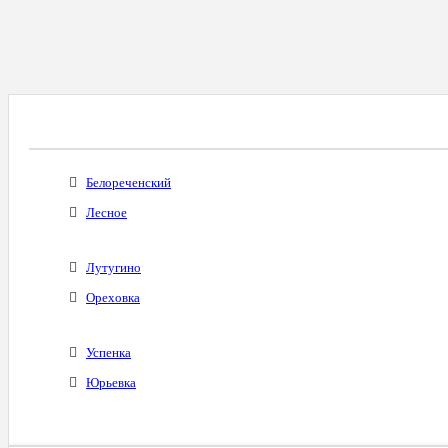
Все Города С Таким Же Междугородним Код
Белореченский
Лесное
Лутугино
Ореховка
Успенка
Юрьевка