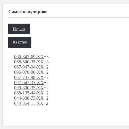
Самое популярное
Неделя
Квартал
066-343-69-XX
+3
068-540-35-XX
+3
067-947-04-XX
+2
096-070-00-XX
+2
067-737-98-XX
+2
097-647-33-XX
+2
099-300-35-XX
+2
068-195-44-XX
+2
044-338-73-XX
+2
044-354-11-XX
+2