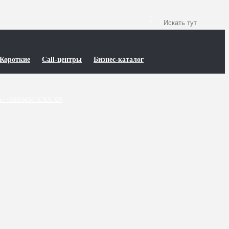
Короткие
Call-центры
Бизнес-каталог
т +3806436 X XX XX