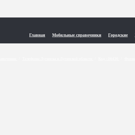
Главная
Мобильные справочники
Городские
равочники
/
Телефоны Луганска и Луганской области
/
Код - 06436
/
Форма