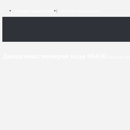
Добавить комментарий
Добавить связь номеров
Диапазоны номеров кода 06436
Городские сп