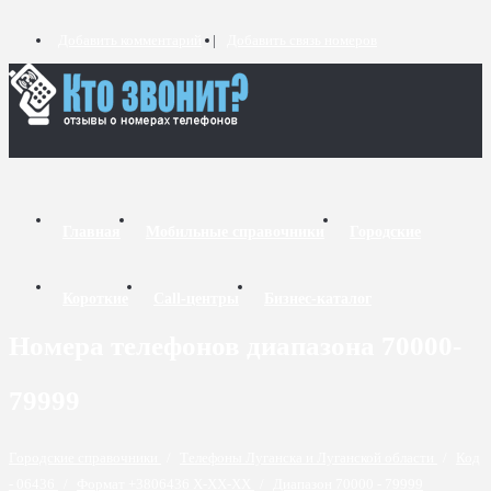
Добавить комментарий
Добавить связь номеров
Главная
Мобильные справочники
Городские
Короткие
Call-центры
Бизнес-каталог
Номера телефонов диапазона 70000-
79999
Городские справочники
/
Телефоны Луганска и Луганской области
/
Код
- 06436
/
Формат +3806436 X-XX-XX
/
Диапазон 70000 - 79999