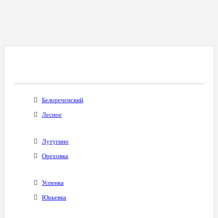
Все Города С Таким Же Междугородним
Кодом
Белореченский
Лесное
Лутугино
Ореховка
Успенка
Юрьевка