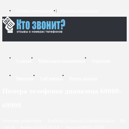
Добавить комментарий
Добавить связь номеров
Главная
Мобильные справочники
Городские
Короткие
Call-центры
Бизнес-каталог
Номера телефонов диапазона 60000-
69999
Городские справочники
/
Телефоны Луганска и Луганской области
/
Код
- 06436
/
Формат 06436 X XX XX
/
Диапазон 60000 - 69999