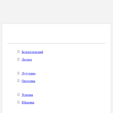
Все Города С Таким Же Междугородним
Кодом
Белореченский
Лесное
Лутугино
Ореховка
Успенка
Юрьевка